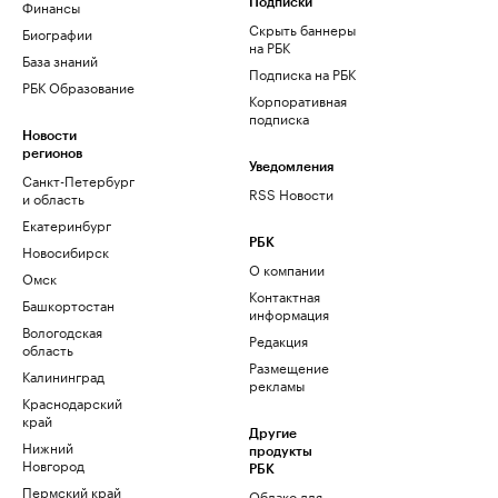
Финансы
Подписки
Скрыть баннеры
Биографии
на РБК
База знаний
Подписка на РБК
РБК Образование
Корпоративная
подписка
Новости
регионов
Уведомления
Санкт-Петербург
RSS Новости
и область
Екатеринбург
РБК
Новосибирск
О компании
Омск
Контактная
Башкортостан
информация
Вологодская
Редакция
область
Размещение
Калининград
рекламы
Краснодарский
край
Другие
Нижний
продукты
Новгород
РБК
Пермский край
Облако для