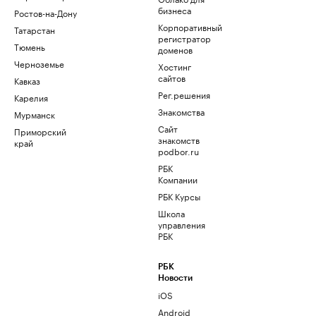
бизнеса
Ростов-на-Дону
Корпоративный
Татарстан
регистратор
Тюмень
доменов
Черноземье
Хостинг
сайтов
Кавказ
Рег.решения
Карелия
Знакомства
Мурманск
Сайт
Приморский
знакомств
край
podbor.ru
РБК
Компании
РБК Курсы
Школа
управления
РБК
РБК
Новости
iOS
Android