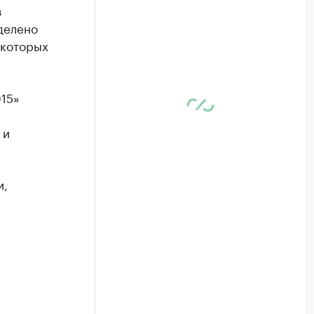
з
делено
 которых
15»
 и
и,