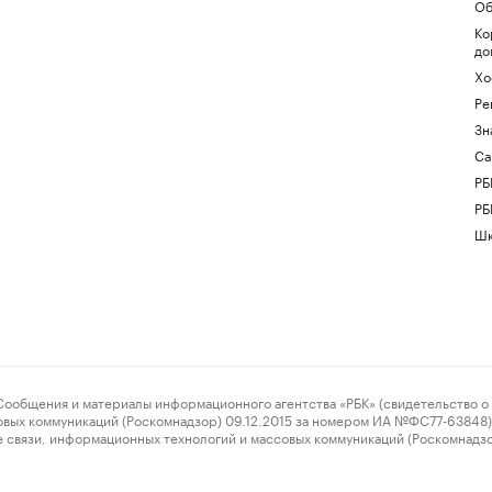
Об
Ко
до
Хо
Ре
Зн
Са
РБ
РБ
Шк
ения и материалы информационного агентства «РБК» (свидетельство о 
овых коммуникаций (Роскомнадзор) 09.12.2015 за номером ИА №ФС77-63848) 
 связи, информационных технологий и массовых коммуникаций (Роскомнадз