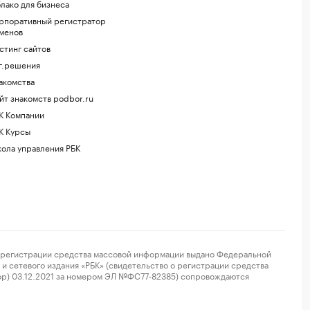
лако для бизнеса
рпоративный регистратор
менов
стинг сайтов
г.решения
акомства
йт знакомств podbor.ru
К Компании
К Курсы
ола управления РБК
регистрации средства массовой информации выдано Федеральной
и сетевого издания «РБК» (свидетельство о регистрации средства
ор) 03.12.2021 за номером ЭЛ №ФС77-82385) сопровождаются