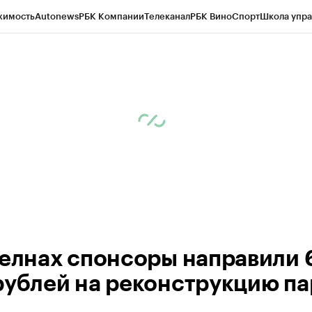
жимость
Autonews
РБК Компании
Телеканал
РБК Вино
Спорт
Школа упра
ипто
РБК Бизнес-среда
Дискуссионный клуб
Исследования
Кредитные 
рагентов
Политика
Экономика
Бизнес
Технологии и медиа
Финансы
Рын
Челнах спонсоры направили 
рублей на реконструкцию па