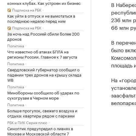
конных клубах. Как устроен их бизнес
В Набереж
Подписка на РБК
республи
Как уйти в отпуск и не вымотаться в
236 млн р
последнюю неделю перед ним
66 млн ру
Подписка на РБК
За ночь над Россией сбили более 200
дронов
В перече
Политика
было вкл
Что известно об атаках БПЛА на
Комсомоль
регионы России. Главное к 7 августа
Политика
площадь 
Свердловский губернатор сообщил о
падении трех дронов на крышу склада
На «город
WB
установле
Политика
Минобороны сообщило об ударах по
заасфальт
сухогрузам в Черном море
велопарк
Политика
Больше прогулок, свежего воздуха и
отдыха: квартиры рядом с парками
РБК и ПИК Серия плюс
Синоптик предупредил о ливнях в
Москве и Московской области 7