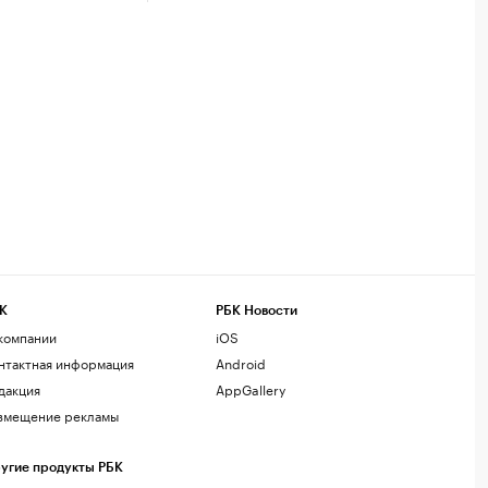
К
РБК Новости
компании
iOS
нтактная информация
Android
дакция
AppGallery
змещение рекламы
угие продукты РБК