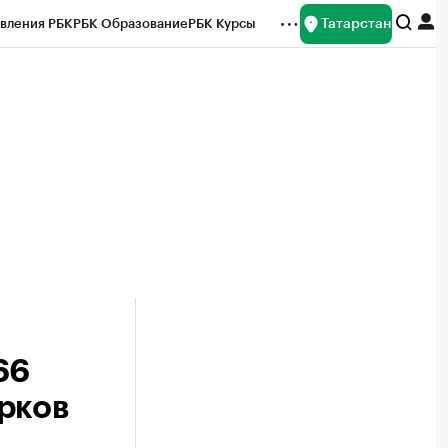
Татарстан
вления РБК
РБК Образование
РБК Курсы
рейтинги
Франшизы
Газета
ок наличной валюты
66
рков