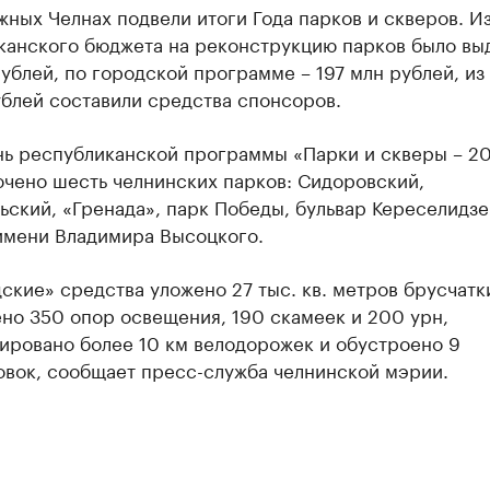
ных Челнах подвели итоги Года парков и скверов. И
канского бюджета на реконструкцию парков было вы
ублей, по городской программе – 197 млн рублей, из
блей составили средства спонсоров.
нь республиканской программы «Парки и скверы – 20
ючено шесть челнинских парков: Сидоровский,
ский, «Гренада», парк Победы, бульвар Кереселидзе
имени Владимира Высоцкого.
ские» средства уложено 27 тыс. кв. метров брусчатк
но 350 опор освещения, 190 скамеек и 200 урн,
ировано более 10 км велодорожек и обустроено 9
овок, сообщает пресс-служба челнинской мэрии.