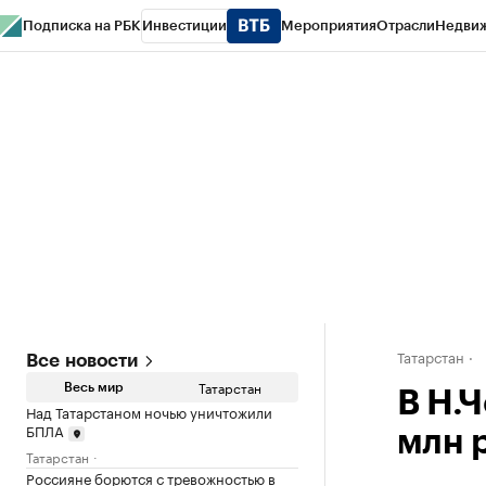
Подписка на РБК
Инвестиции
Мероприятия
Отрасли
Недви
РБК Life
Тренды
Визионеры
Национальные проекты
Город
Стиль
Кр
Спецпроекты СПб
Конференции СПб
Спецпроекты
Проверка конт
Татарстан
Все новости
Татарстан
Весь мир
В Н.
Над Татарстаном ночью уничтожили
БПЛА
млн 
Татарстан
Россияне борются с тревожностью в