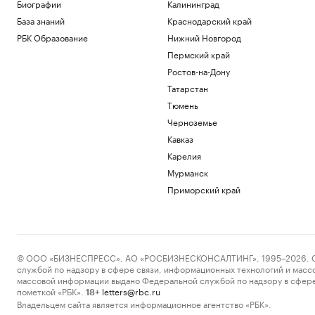
Биографии
Калининград
«Защита от стресса» с доходностью от
40%: куда вложить дивиденды
База знаний
Краснодарский край
Подписка на РБК
РБК Образование
Нижний Новгород
Соглашение о партнерстве ЕАЭС и ОАЭ
Пермский край
вступит в силу 6 октября
Ростов-на-Дону
Политика
Татарстан
Как Ходынка стала новым центром
притяжения
Тюмень
РБК и Stone
Черноземье
Reuters узнал о просьбе США
Кавказ
освободить осужденного в России
морпеха
Карелия
Политика
Мурманск
Премьера «Одиссеи» увеличила спрос
Приморский край
на поэму Гомера в России
Общество
Загрузить еще
© ООО «БИЗНЕСПРЕСС», АО «РОСБИЗНЕСКОНСАЛТИНГ», 1995–2026. Сообщ
службой по надзору в сфере связи, информационных технологий и масс
массовой информации выдано Федеральной службой по надзору в сфере
пометкой «РБК».
letters@rbc.ru
18+
Владельцем сайта является информационное агентство «РБК».