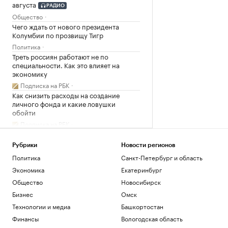
августа
РАДИО
Общество
Чего ждать от нового президента
Колумбии по прозвищу Тигр
Политика
Треть россиян работают не по
специальности. Как это влияет на
экономику
Подписка на РБК
Как снизить расходы на создание
личного фонда и какие ловушки
обойти
Подписка на РБК
В Екатеринбурге эвакуировали 800
человек после возгорания на складе
Рубрики
Новости регионов
WB
Политика
Санкт-Петербург и область
Политика
Экономика
Екатеринбург
Wildberries сообщила о пожаре на
складе в Екатеринбурге после атаки
Общество
Новосибирск
Общество
Бизнес
Омск
Число пенсионеров в России
Технологии и медиа
Башкортостан
сократилось на 409 тыс. за год
Финансы
Вологодская область
Общество