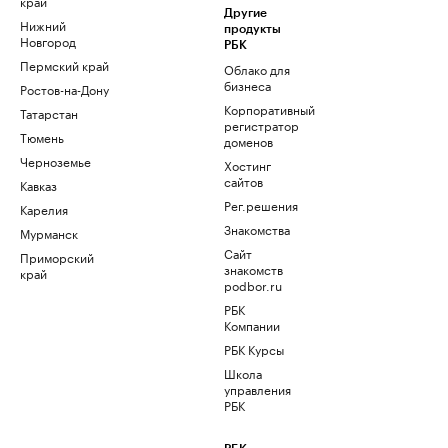
край
Другие
Нижний
продукты
Новгород
РБК
Пермский край
Облако для
бизнеса
Ростов-на-Дону
Корпоративный
Татарстан
регистратор
Тюмень
доменов
Черноземье
Хостинг
сайтов
Кавказ
Рег.решения
Карелия
Знакомства
Мурманск
Сайт
Приморский
знакомств
край
podbor.ru
РБК
Компании
РБК Курсы
Школа
управления
РБК