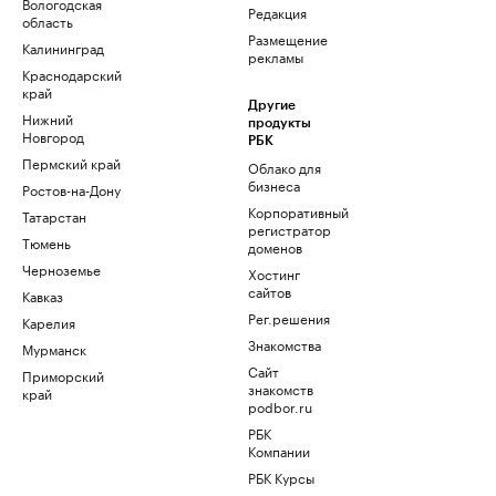
Вологодская
Редакция
область
Размещение
Калининград
рекламы
Краснодарский
край
Другие
Нижний
продукты
Новгород
РБК
Пермский край
Облако для
бизнеса
Ростов-на-Дону
Корпоративный
Татарстан
регистратор
Тюмень
доменов
Черноземье
Хостинг
сайтов
Кавказ
Рег.решения
Карелия
Знакомства
Мурманск
Сайт
Приморский
знакомств
край
podbor.ru
РБК
Компании
РБК Курсы