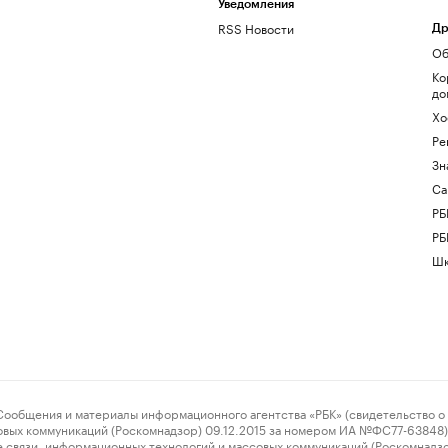
Уведомления
RSS Новости
Др
Об
Ко
до
Хо
Ре
Зн
Са
РБ
РБ
Шк
ения и материалы информационного агентства «РБК» (свидетельство о 
овых коммуникаций (Роскомнадзор) 09.12.2015 за номером ИА №ФС77-63848) 
 связи, информационных технологий и массовых коммуникаций (Роскомнадз