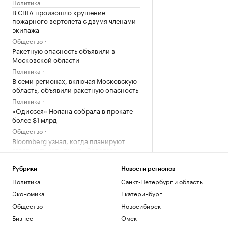
Политика
В США произошло крушение
пожарного вертолета с двумя членами
экипажа
Общество
Ракетную опасность объявили в
Московской области
Политика
В семи регионах, включая Московскую
область, объявили ракетную опасность
Политика
«Одиссея» Нолана собрала в прокате
более $1 млрд
Общество
Bloomberg узнал, когда планируют
завершить испытания «Золотого
купола»
Политика
Рубрики
Новости регионов
Четыре доступных и понятных
Политика
Санкт-Петербург и область
инструмента диверсификации
Экономика
Екатеринбург
накоплений
Общество
Новосибирск
РБК и Сбер
Трамп попросил уйти с заседания
Бизнес
Омск
Госдепа раньше, чтобы «вести войну»