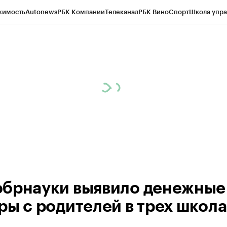
жимость
Autonews
РБК Компании
Телеканал
РБК Вино
Спорт
Школа упра
ипто
РБК Бизнес-среда
Дискуссионный клуб
Исследования
Кредитные 
рагентов
Политика
Экономика
Бизнес
Технологии и медиа
Финансы
Рын
брнауки выявило денежные
ры с родителей в трех школа