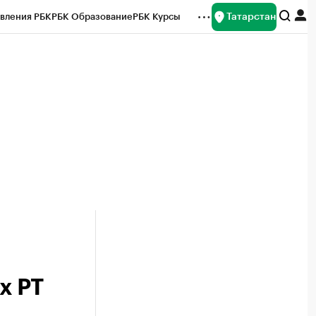
Татарстан
вления РБК
РБК Образование
РБК Курсы
рейтинги
Франшизы
Газета
ок наличной валюты
х РТ