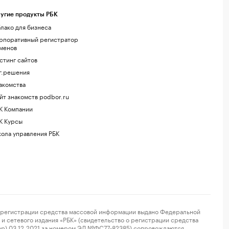
угие продукты РБК
лако для бизнеса
рпоративный регистратор
менов
стинг сайтов
г.решения
акомства
йт знакомств podbor.ru
К Компании
К Курсы
ола управления РБК
регистрации средства массовой информации выдано Федеральной
и сетевого издания «РБК» (свидетельство о регистрации средства
ор) 03.12.2021 за номером ЭЛ №ФС77-82385) сопровождаются