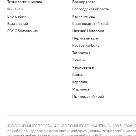
Технологии и медиа
Башкортостан
Политика
Финансы
Вологодская область
Испания ввела контроль на границе
Биографии
Калининград
для путешественников из Италии
База знаний
Краснодарский край
Политика
Bloomberg узнал, что Украине грозит
РБК Образование
Нижний Новгород
обвал экспорта зерна
Пермский край
Политика
Ростов-на-Дону
Экспорт синтетических алмазов из
Татарстан
Китая резко вырос на фоне бума ИИ
Тюмень
Технологии и медиа
В Чехии при нападении с ножом
Черноземье
пострадали четыре человека
Кавказ
Общество
Карелия
Telegraph сообщил о выплатах УЕФА
вероятной любовнице Инфантино
Мурманск
Спорт
Приморский край
Загрузить еще
© ООО «БИЗНЕСПРЕСС», АО «РОСБИЗНЕСКОНСАЛТИНГ», 1995–2026. Сообщ
службой по надзору в сфере связи, информационных технологий и масс
массовой информации выдано Федеральной службой по надзору в сфере