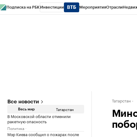
Подписка на РБК
Инвестиции
Мероприятия
Отрасли
Недви
РБК Life
Тренды
Визионеры
Национальные проекты
Город
Стиль
Кр
Спецпроекты СПб
Конференции СПб
Спецпроекты
Проверка конт
Татарстан
Все новости
Татарстан
Весь мир
Мино
В Московской области отменили
ракетную опасность
побо
Политика
Мэр Киева сообщил о пожарах после