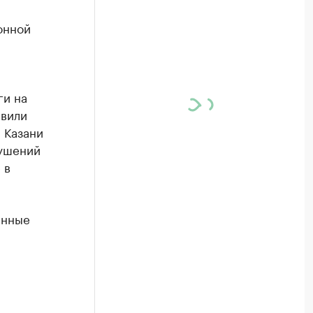
онной
ги на
авили
 Казани
рушений
 в
енные