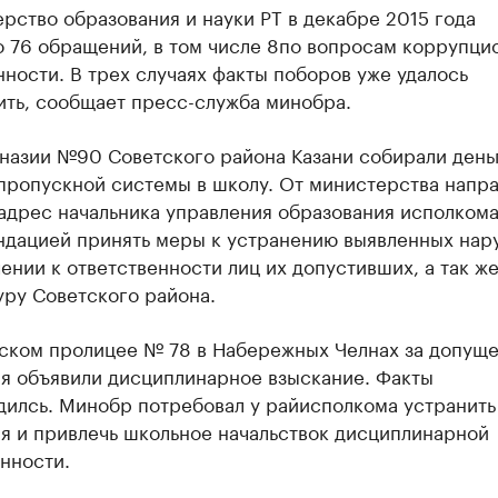
рство образования и науки РТ в декабре 2015 года
о 76 обращений, в том числе
8
по вопросам коррупци
ности. В трех случаях факты поборов уже удалось
ить, сообщает пресс-служба минобра.
мназии №90 Советского района Казани собирали день
 пропускной системы в школу. От министерства напр
адрес начальника управления образования исполкома
ндацией принять меры к устранению выявленных на
ении к ответственности лиц их допустивших, а так же
уру Советского района.
ском пролицее № 78 в Набережных Челнах з
а допущ
я объявили дисциплинарное взыскание. Факты
дилсь. Минобр потребовал у райисполкома устранить
я и привлечь школьное начальство
к дисциплинарной
нности.