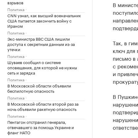
взрывов
В министе
Политика
поступил
CNN узнал, как высший военачальник
направлен
США пытается закончить войну с
Ираном
подтверд
Политика
Экс-министра ВВС США лишили
Так, в ги
доступа к секретным данным из-за
утечки
ключ для
Политика
письмо в 
Шуваев сообщил о системе
с рекоме
оповещения, для которой не нужны
сеть и зарядка
и привлеч
Политика
прокурат
В Московской области объявили
беспилотную опасность
В Пушкин
Политика
нарушени
В Московской области второй раз за
ночь объявили ракетную опасность
подтвери
Политика
нарушени
Пентагон отстранил генерала,
ответстве
отвечавшего за помощь Украине и
фланг НАТО