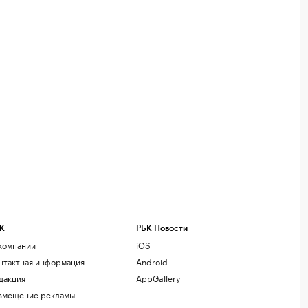
К
РБК Новости
компании
iOS
нтактная информация
Android
дакция
AppGallery
змещение рекламы