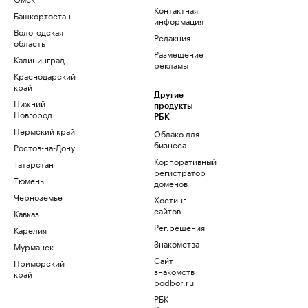
Контактная
Башкортостан
информация
Вологодская
Редакция
область
Размещение
Калининград
рекламы
Краснодарский
край
Другие
Нижний
продукты
Новгород
РБК
Пермский край
Облако для
бизнеса
Ростов-на-Дону
Корпоративный
Татарстан
регистратор
Тюмень
доменов
Черноземье
Хостинг
сайтов
Кавказ
Рег.решения
Карелия
Знакомства
Мурманск
Сайт
Приморский
знакомств
край
podbor.ru
РБК