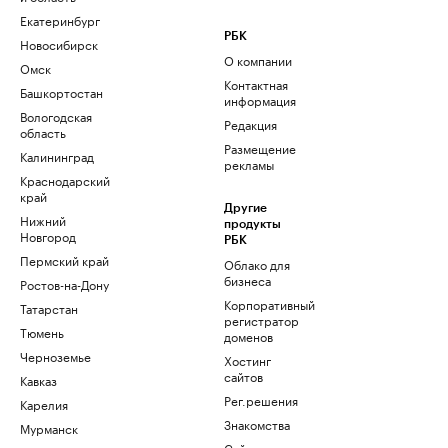
Екатеринбург
РБК
Новосибирск
О компании
Омск
Контактная
Башкортостан
информация
Вологодская
Редакция
область
Размещение
Калининград
рекламы
Краснодарский
край
Другие
Нижний
продукты
Новгород
РБК
Пермский край
Облако для
бизнеса
Ростов-на-Дону
Корпоративный
Татарстан
регистратор
Тюмень
доменов
Черноземье
Хостинг
сайтов
Кавказ
Рег.решения
Карелия
Знакомства
Мурманск
Сайт