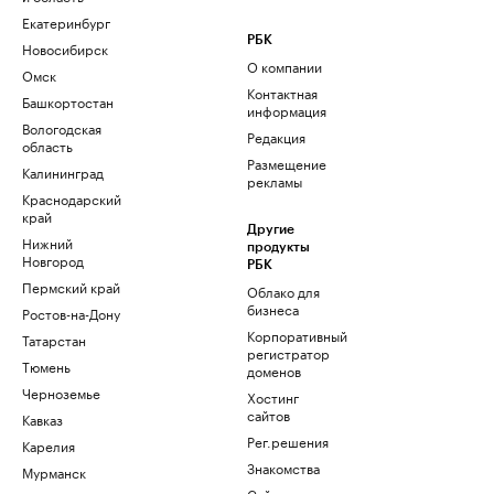
Екатеринбург
РБК
Новосибирск
О компании
Омск
Контактная
Башкортостан
информация
Вологодская
Редакция
область
Размещение
Калининград
рекламы
Краснодарский
край
Другие
Нижний
продукты
Новгород
РБК
Пермский край
Облако для
бизнеса
Ростов-на-Дону
Корпоративный
Татарстан
регистратор
Тюмень
доменов
Черноземье
Хостинг
сайтов
Кавказ
Рег.решения
Карелия
Знакомства
Мурманск
Сайт