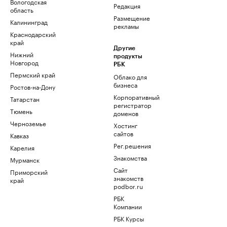
Вологодская
Редакция
область
Размещение
Калининград
рекламы
Краснодарский
край
Другие
Нижний
продукты
Новгород
РБК
Пермский край
Облако для
бизнеса
Ростов-на-Дону
Корпоративный
Татарстан
регистратор
Тюмень
доменов
Черноземье
Хостинг
сайтов
Кавказ
Рег.решения
Карелия
Знакомства
Мурманск
Сайт
Приморский
знакомств
край
podbor.ru
РБК
Компании
РБК Курсы