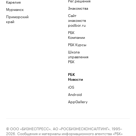
Рег.решения
Карелия
Знакомства
Мурманск
Сайт
Приморский
знакомств
край
podbor.ru
РБК
Компании
РБК Курсы
Школа
управления
РБК
РБК
Новости
iOS
Android
AppGallery
© ООО «БИЗНЕСПРЕСС», АО «РОСБИЗНЕСКОНСАЛТИНГ», 1995–
2026. Сообщения и материалы информационного агентства «РБК»