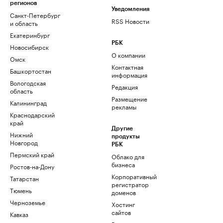
регионов
Уведомления
Санкт-Петербург
RSS Новости
и область
Екатеринбург
РБК
Новосибирск
О компании
Омск
Контактная
Башкортостан
информация
Вологодская
Редакция
область
Размещение
Калининград
рекламы
Краснодарский
край
Другие
Нижний
продукты
Новгород
РБК
Пермский край
Облако для
бизнеса
Ростов-на-Дону
Корпоративный
Татарстан
регистратор
Тюмень
доменов
Черноземье
Хостинг
сайтов
Кавказ