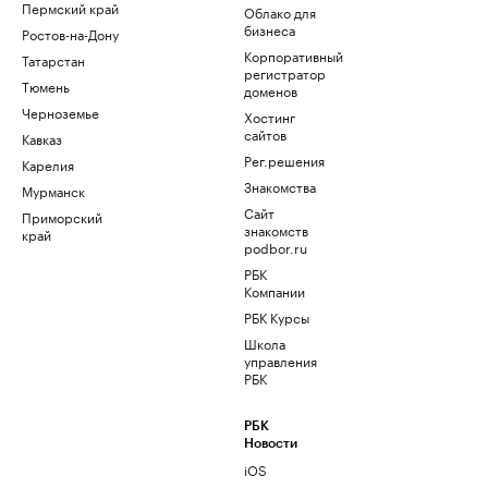
Пермский край
Облако для
бизнеса
Ростов-на-Дону
Корпоративный
Татарстан
регистратор
Тюмень
доменов
Черноземье
Хостинг
сайтов
Кавказ
Рег.решения
Карелия
Знакомства
Мурманск
Сайт
Приморский
знакомств
край
podbor.ru
РБК
Компании
РБК Курсы
Школа
управления
РБК
РБК
Новости
iOS