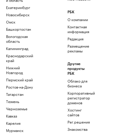
Екатеринбург
РБК
Новосибирск
О компании
Омск
Контактная
Башкортостан
информация
Вологодская
Редакция
область
Размещение
Калининград
рекламы
Краснодарский
край
Другие
Нижний
продукты
Новгород
РБК
Пермский край
Облако для
бизнеса
Ростов-на-Дону
Корпоративный
Татарстан
регистратор
Тюмень
доменов
Черноземье
Хостинг
сайтов
Кавказ
Рег.решения
Карелия
Знакомства
Мурманск