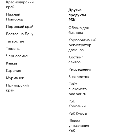
Краснодарский
край
Другие
Нижний
продукты
Новгород
РБК
Пермский край
Облако для
бизнеса
Ростов-на-Дону
Корпоративный
Татарстан
регистратор
Тюмень
доменов
Черноземье
Хостинг
сайтов
Кавказ
Рег.решения
Карелия
Знакомства
Мурманск
Сайт
Приморский
знакомств
край
podbor.ru
РБК
Компании
РБК Курсы
Школа
управления
РБК