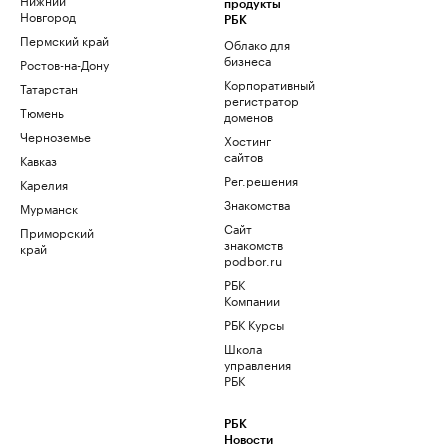
продукты
Новгород
РБК
Пермский край
Облако для
бизнеса
Ростов-на-Дону
Корпоративный
Татарстан
регистратор
Тюмень
доменов
Черноземье
Хостинг
сайтов
Кавказ
Рег.решения
Карелия
Знакомства
Мурманск
Сайт
Приморский
знакомств
край
podbor.ru
РБК
Компании
РБК Курсы
Школа
управления
РБК
РБК
Новости