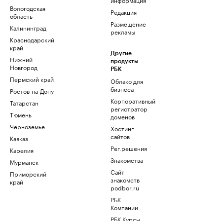
Вологодская
Редакция
область
Размещение
Калининград
рекламы
Краснодарский
край
Другие
Нижний
продукты
Новгород
РБК
Пермский край
Облако для
бизнеса
Ростов-на-Дону
Корпоративный
Татарстан
регистратор
Тюмень
доменов
Черноземье
Хостинг
сайтов
Кавказ
Рег.решения
Карелия
Знакомства
Мурманск
Сайт
Приморский
знакомств
край
podbor.ru
РБК
Компании
РБК Курсы