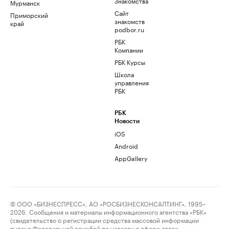
Знакомства
Мурманск
Сайт
Приморский
знакомств
край
podbor.ru
РБК
Компании
РБК Курсы
Школа
управления
РБК
РБК
Новости
iOS
Android
AppGallery
© ООО «БИЗНЕСПРЕСС», АО «РОСБИЗНЕСКОНСАЛТИНГ», 1995–
2026. Сообщения и материалы информационного агентства «РБК»
(свидетельство о регистрации средства массовой информации
выдано Федеральной службой по надзору в сфере связи,