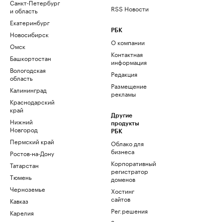
Санкт-Петербург
RSS Новости
и область
Екатеринбург
РБК
Новосибирск
О компании
Омск
Контактная
Башкортостан
информация
Вологодская
Редакция
область
Размещение
Калининград
рекламы
Краснодарский
край
Другие
Нижний
продукты
Новгород
РБК
Пермский край
Облако для
бизнеса
Ростов-на-Дону
Корпоративный
Татарстан
регистратор
Тюмень
доменов
Черноземье
Хостинг
сайтов
Кавказ
Рег.решения
Карелия