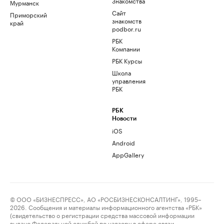
Знакомства
Мурманск
Сайт
Приморский
знакомств
край
podbor.ru
РБК
Компании
РБК Курсы
Школа
управления
РБК
РБК
Новости
iOS
Android
AppGallery
© ООО «БИЗНЕСПРЕСС», АО «РОСБИЗНЕСКОНСАЛТИНГ», 1995–
2026. Сообщения и материалы информационного агентства «РБК»
(свидетельство о регистрации средства массовой информации
выдано Федеральной службой по надзору в сфере связи,