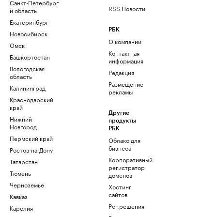
Санкт-Петербург
RSS Новости
и область
Екатеринбург
РБК
Новосибирск
О компании
Омск
Контактная
Башкортостан
информация
Вологодская
Редакция
область
Размещение
Калининград
рекламы
Краснодарский
край
Другие
Нижний
продукты
Новгород
РБК
Пермский край
Облако для
бизнеса
Ростов-на-Дону
Корпоративный
Татарстан
регистратор
Тюмень
доменов
Черноземье
Хостинг
сайтов
Кавказ
Рег.решения
Карелия