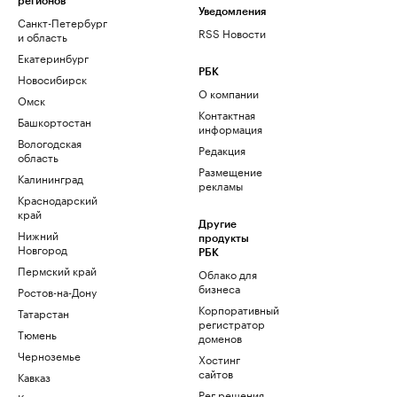
регионов
Уведомления
Санкт-Петербург
RSS Новости
и область
Екатеринбург
РБК
Новосибирск
О компании
Омск
Контактная
Башкортостан
информация
Вологодская
Редакция
область
Размещение
Калининград
рекламы
Краснодарский
край
Другие
Нижний
продукты
Новгород
РБК
Пермский край
Облако для
бизнеса
Ростов-на-Дону
Корпоративный
Татарстан
регистратор
Тюмень
доменов
Черноземье
Хостинг
сайтов
Кавказ
Рег.решения