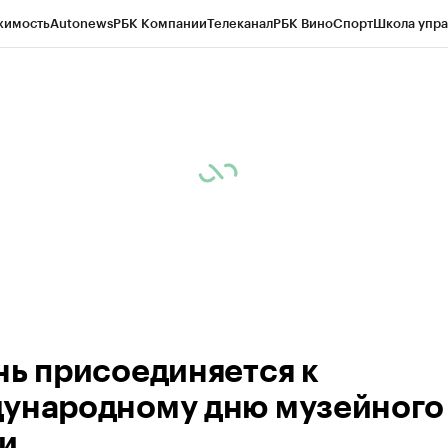
жимость
Autonews
РБК Компании
Телеканал
РБК Вино
Спорт
Школа упра
ипто
РБК Бизнес-среда
Дискуссионный клуб
Исследования
Кредитные 
рагентов
Политика
Экономика
Бизнес
Технологии и медиа
Финансы
Рын
нь присоединяется к
ународному дню музейного
и