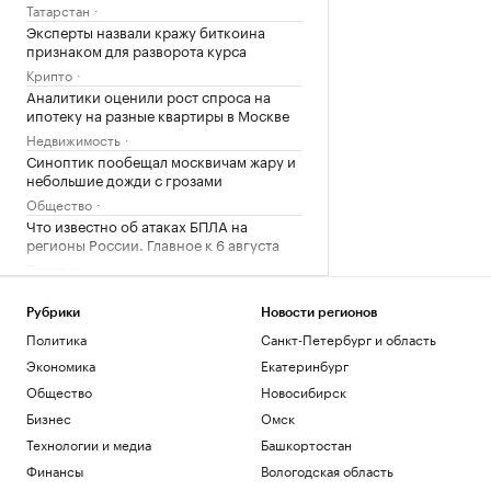
Татарстан
Эксперты назвали кражу биткоина
признаком для разворота курса
Крипто
Аналитики оценили рост спроса на
ипотеку на разные квартиры в Москве
Недвижимость
Синоптик пообещал москвичам жару и
небольшие дожди с грозами
Общество
Что известно об атаках БПЛА на
регионы России. Главное к 6 августа
Политика
Эксперты объяснили, как россияне
меняют отношение к обучению в вузах
Рубрики
Новости регионов
США
РАДИО
Политика
Санкт-Петербург и область
Общество
Экономика
Екатеринбург
Силы ПВО за ночь сбили 605
Общество
Новосибирск
украинских беспилотников над
регионами России
Бизнес
Омск
Политика
Технологии и медиа
Башкортостан
В Тверской области обломки дрона
Финансы
Вологодская область
повредили фасад объекта Wildberries