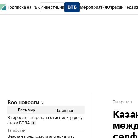
Подписка на РБК
Инвестиции
Мероприятия
Отрасли
Недви
РБК Life
Тренды
Визионеры
Национальные проекты
Город
Стиль
Кр
Спецпроекты СПб
Конференции СПб
Спецпроекты
Проверка конт
Татарстан
Все новости
Татарстан
Весь мир
Каза
В городах Татарстана отменили угрозу
атаки БПЛА
межд
Татарстан
селф
Властям предложили альтернативу