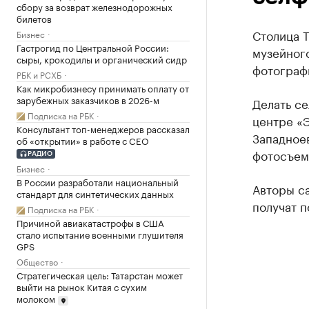
сбору за возврат железнодорожных
билетов
Столица 
Бизнес
Гастрогид по Центральной России:
музейного
сыры, крокодилы и органический сидр
фотографи
РБК и РСХБ
Как микробизнесу принимать оплату от
зарубежных заказчиков в 2026-м
Делать се
Подписка на РБК
центре «Э
Консультант топ-менеджеров рассказал
Западноев
об «открытии» в работе с CEO
фотосъем
РАДИО
Бизнес
В России разработали национальный
Авторы с
стандарт для синтетических данных
получат п
Подписка на РБК
Причиной авиакатастрофы в США
стало испытание военными глушителя
GPS
Общество
Стратегическая цель: Татарстан может
выйти на рынок Китая с сухим
молоком