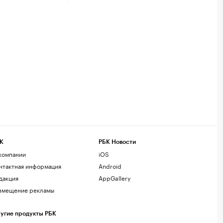
К
РБК Новости
компании
iOS
нтактная информация
Android
дакция
AppGallery
змещение рекламы
угие продукты РБК