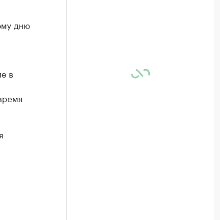
ому дню
е в
 время
я