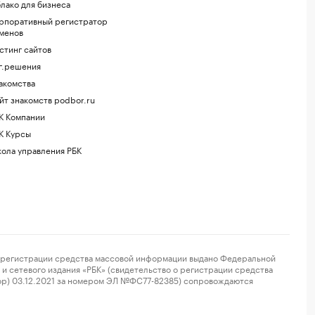
лако для бизнеса
рпоративный регистратор
менов
стинг сайтов
г.решения
акомства
йт знакомств podbor.ru
К Компании
К Курсы
ола управления РБК
регистрации средства массовой информации выдано Федеральной
и сетевого издания «РБК» (свидетельство о регистрации средства
ор) 03.12.2021 за номером ЭЛ №ФС77-82385) сопровождаются