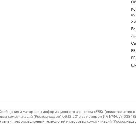
Об
Ко
до
Хо
Ре
Зн
Са
РБ
РБ
Шк
ения и материалы информационного агентства «РБК» (свидетельство о 
овых коммуникаций (Роскомнадзор) 09.12.2015 за номером ИА №ФС77-63848) 
 связи, информационных технологий и массовых коммуникаций (Роскомнадз