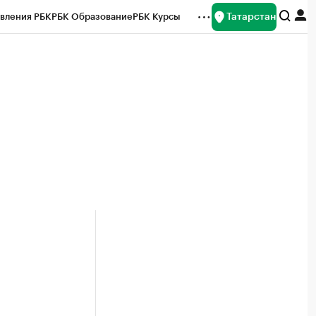
Татарстан
вления РБК
РБК Образование
РБК Курсы
рейтинги
Франшизы
Газета
ок наличной валюты