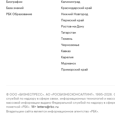
Биографии
Калининград
Политика
Появились первые кадры пропавшего в
База знаний
Краснодарский край
Иркутской области самолета
РБК Образование
Нижний Новгород
Общество
Пермский край
Турция ввела налоговые каникулы на
Ростов-на-Дону
20 лет: кому это может быть интересно
Татарстан
Подписка на РБК
В четырех городах Татарстана
Тюмень
объявили угрозу атаки БПЛА
Черноземье
Татарстан
Кавказ
Больше прогулок, свежего воздуха и
Карелия
отдыха: квартиры рядом с парками
Мурманск
РБК и ПИК Серия плюс
Вэнс рассказал о сложностях в
Приморский край
переговорах с Ираном
Политика
Загрузить еще
© ООО «БИЗНЕСПРЕСС», АО «РОСБИЗНЕСКОНСАЛТИНГ», 1995–2026. Сообщ
службой по надзору в сфере связи, информационных технологий и масс
массовой информации выдано Федеральной службой по надзору в сфере
пометкой «РБК».
letters@rbc.ru
18+
Владельцем сайта является информационное агентство «РБК».