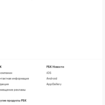
К
РБК Новости
компании
iOS
нтактная информация
Android
дакция
AppGallery
змещение рекламы
угие продукты РБК