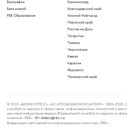
Telegraph сообщил о выплатах УЕФА
Биографии
Калининград
вероятной любовнице Инфантино
База знаний
Краснодарский край
Спорт
РБК Образование
Нижний Новгород
Ученые оценили риски от созданных с
Пермский край
помощью ИИ искусственных вирусов
Ростов-на-Дону
Общество
«Ноев ковчег»: почему в восточной
Татарстан
Арктике эволюция шла непрерывно
Тюмень
РБК и УК Первая
Черноземье
Сооснователь Wikipedia назвал ее
Кавказ
рупором пропаганды под эгидой ЦРУ
Карелия
Технологии и медиа
Зеленский встретился с президентом
Мурманск
Сербии Вучичем
Приморский край
Политика
Загрузить еще
© ООО «БИЗНЕСПРЕСС», АО «РОСБИЗНЕСКОНСАЛТИНГ», 1995–2026. Сообщ
службой по надзору в сфере связи, информационных технологий и масс
массовой информации выдано Федеральной службой по надзору в сфере
пометкой «РБК».
letters@rbc.ru
18+
Владельцем сайта является информационное агентство «РБК».