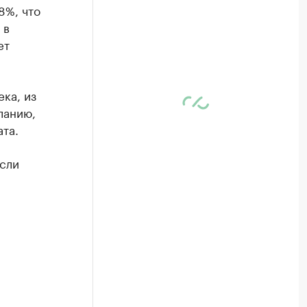
8%, что
 в
ет
ка, из
ланию,
та.
сли