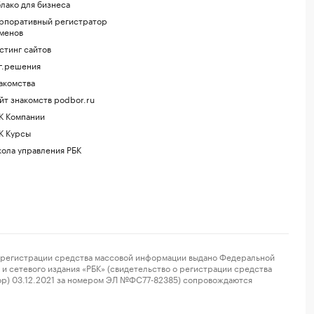
лако для бизнеса
рпоративный регистратор
менов
стинг сайтов
г.решения
акомства
йт знакомств podbor.ru
К Компании
К Курсы
ола управления РБК
регистрации средства массовой информации выдано Федеральной
и сетевого издания «РБК» (свидетельство о регистрации средства
ор) 03.12.2021 за номером ЭЛ №ФС77-82385) сопровождаются