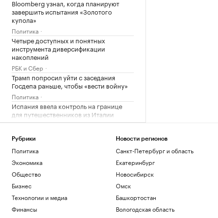
Bloomberg узнал, когда планируют
завершить испытания «Золотого
купола»
Политика
Четыре доступных и понятных
инструмента диверсификации
накоплений
РБК и Сбер
Трамп попросил уйти с заседания
Госдепа раньше, чтобы «вести войну»
Политика
Испания ввела контроль на границе
для путешественников из Италии
Политика
Bloomberg узнал, что Украине грозит
Рубрики
Новости регионов
обвал экспорта зерна
Политика
Санкт-Петербург и область
Политика
Экономика
Екатеринбург
Экспорт синтетических алмазов из
Китая резко вырос на фоне бума ИИ
Общество
Новосибирск
Технологии и медиа
Бизнес
Омск
В Чехии при нападении с ножом
Технологии и медиа
Башкортостан
пострадали четыре человека
Финансы
Вологодская область
Общество