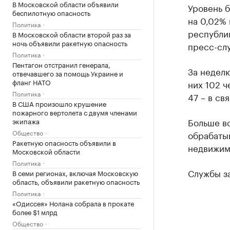
В Московской области объявили
Уровень б
беспилотную опасность
на 0,02% 
Политика
республик
В Московской области второй раз за
ночь объявили ракетную опасность
пресс-слу
Политика
Пентагон отстранил генерала,
За неделю
отвечавшего за помощь Украине и
фланг НАТО
них 102 ч
Политика
47 – в св
В США произошло крушение
пожарного вертолета с двумя членами
Больше в
экипажа
Общество
обрабаты
Ракетную опасность объявили в
недвижимо
Московской области
Политика
Службы за
В семи регионах, включая Московскую
область, объявили ракетную опасность
Политика
«Одиссея» Нолана собрала в прокате
более $1 млрд
Общество