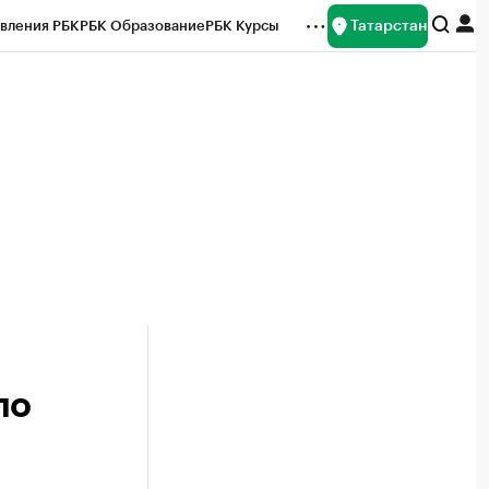
Татарстан
вления РБК
РБК Образование
РБК Курсы
рейтинги
Франшизы
Газета
ок наличной валюты
ло