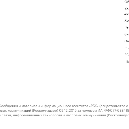
Об
Ко
до
Хо
Ре
Зн
Са
РБ
РБ
Шк
ения и материалы информационного агентства «РБК» (свидетельство о 
овых коммуникаций (Роскомнадзор) 09.12.2015 за номером ИА №ФС77-63848) 
 связи, информационных технологий и массовых коммуникаций (Роскомнадз