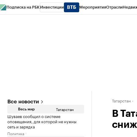
Подписка на РБК
Инвестиции
Мероприятия
Отрасли
Недви
РБК Life
Тренды
Визионеры
Национальные проекты
Город
Стиль
Кр
Спецпроекты СПб
Конференции СПб
Спецпроекты
Проверка конт
Татарстан
Все новости
Татарстан
Весь мир
В Та
Шуваев сообщил о системе
оповещения, для которой не нужны
сниж
сеть и зарядка
Политика