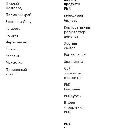
Нижний
продукты
Новгород
РБК
Пермский край
Облако для
бизнеса
Ростов-на-Дону
Корпоративный
Татарстан
регистратор
Тюмень
доменов
Черноземье
Хостинг
сайтов
Кавказ
Рег.решения
Карелия
Знакомства
Мурманск
Сайт
Приморский
знакомств
край
podbor.ru
РБК
Компании
РБК Курсы
Школа
управления
РБК
РБК