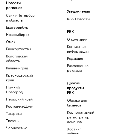
Новости
регионов
Уведомления
Санкт-Петербург
RSS Новости
и область
Екатеринбург
РБК
Новосибирск
О компании
Омск
Контактная
Башкортостан
информация
Вологодская
Редакция
область
Размещение
Калининград
рекламы
Краснодарский
край
Другие
Нижний
продукты
Новгород
РБК
Пермский край
Облако для
бизнеса
Ростов-на-Дону
Корпоративный
Татарстан
регистратор
Тюмень
доменов
Черноземье
Хостинг
сайтов