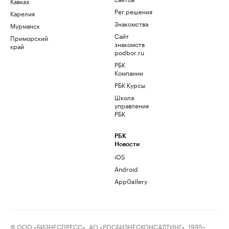
Кавказ
Рег.решения
Карелия
Знакомства
Мурманск
Сайт
Приморский
знакомств
край
podbor.ru
РБК
Компании
РБК Курсы
Школа
управления
РБК
РБК
Новости
iOS
Android
AppGallery
© ООО «БИЗНЕСПРЕСС», АО «РОСБИЗНЕСКОНСАЛТИНГ», 1995–