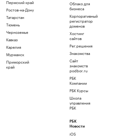
Пермский край
Облако для
бизнеса
Ростов-на-Дону
Корпоративный
Татарстан
регистратор
Тюмень
доменов
Черноземье
Хостинг
сайтов
Кавказ
Рег.решения
Карелия
Знакомства
Мурманск
Сайт
Приморский
знакомств
край
podbor.ru
РБК
Компании
РБК Курсы
Школа
управления
РБК
РБК
Новости
iOS