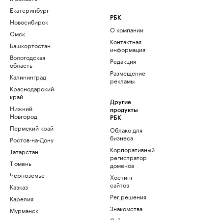
Екатеринбург
РБК
Новосибирск
О компании
Омск
Контактная
Башкортостан
информация
Вологодская
Редакция
область
Размещение
Калининград
рекламы
Краснодарский
край
Другие
Нижний
продукты
Новгород
РБК
Пермский край
Облако для
бизнеса
Ростов-на-Дону
Корпоративный
Татарстан
регистратор
Тюмень
доменов
Черноземье
Хостинг
сайтов
Кавказ
Рег.решения
Карелия
Знакомства
Мурманск
Сайт