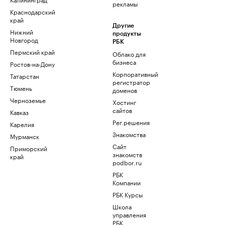
рекламы
Краснодарский
край
Другие
Нижний
продукты
Новгород
РБК
Пермский край
Облако для
бизнеса
Ростов-на-Дону
Корпоративный
Татарстан
регистратор
Тюмень
доменов
Черноземье
Хостинг
сайтов
Кавказ
Рег.решения
Карелия
Знакомства
Мурманск
Сайт
Приморский
знакомств
край
podbor.ru
РБК
Компании
РБК Курсы
Школа
управления
РБК