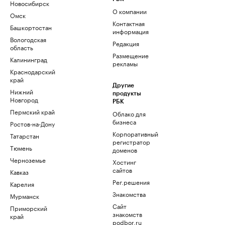
Новосибирск
О компании
Омск
Контактная
Башкортостан
информация
Вологодская
Редакция
область
Размещение
Калининград
рекламы
Краснодарский
край
Другие
Нижний
продукты
Новгород
РБК
Пермский край
Облако для
бизнеса
Ростов-на-Дону
Корпоративный
Татарстан
регистратор
Тюмень
доменов
Черноземье
Хостинг
сайтов
Кавказ
Рег.решения
Карелия
Знакомства
Мурманск
Сайт
Приморский
знакомств
край
podbor.ru