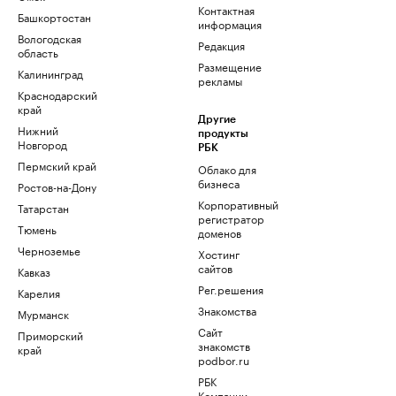
Контактная
Башкортостан
информация
Вологодская
Редакция
область
Размещение
Калининград
рекламы
Краснодарский
край
Другие
Нижний
продукты
Новгород
РБК
Пермский край
Облако для
бизнеса
Ростов-на-Дону
Корпоративный
Татарстан
регистратор
Тюмень
доменов
Черноземье
Хостинг
сайтов
Кавказ
Рег.решения
Карелия
Знакомства
Мурманск
Сайт
Приморский
знакомств
край
podbor.ru
РБК
Компании