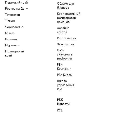
Пермский край
Облако для
бизнеса
Ростов-на-Дону
Корпоративный
Татарстан
регистратор
Тюмень
доменов
Черноземье
Хостинг
сайтов
Кавказ
Рег.решения
Карелия
Знакомства
Мурманск
Сайт
Приморский
знакомств
край
podbor.ru
РБК
Компании
РБК Курсы
Школа
управления
РБК
РБК
Новости
iOS