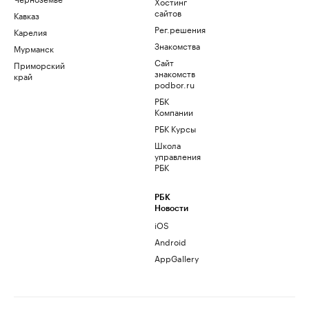
Хостинг
сайтов
Кавказ
Рег.решения
Карелия
Знакомства
Мурманск
Сайт
Приморский
знакомств
край
podbor.ru
РБК
Компании
РБК Курсы
Школа
управления
РБК
РБК
Новости
iOS
Android
AppGallery