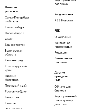
подписка
Новости
регионов
Уведомления
Санкт-Петербург
RSS Новости
и область
Екатеринбург
РБК
Новосибирск
О компании
Омск
Контактная
Башкортостан
информация
Вологодская
Редакция
область
Размещение
Калининград
рекламы
Краснодарский
край
Другие
Нижний
продукты
Новгород
РБК
Пермский край
Облако для
бизнеса
Ростов-на-Дону
Корпоративный
Татарстан
регистратор
Тюмень
доменов
Черноземье