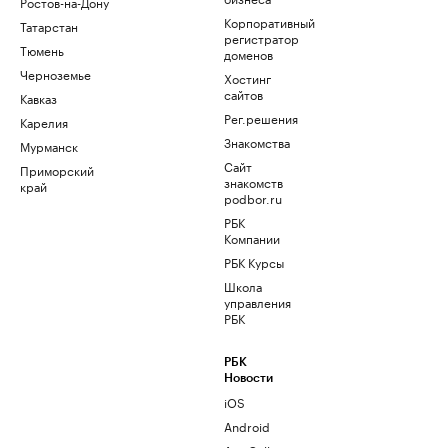
Ростов-на-Дону
Корпоративный
Татарстан
регистратор
Тюмень
доменов
Черноземье
Хостинг
сайтов
Кавказ
Рег.решения
Карелия
Знакомства
Мурманск
Сайт
Приморский
знакомств
край
podbor.ru
РБК
Компании
РБК Курсы
Школа
управления
РБК
РБК
Новости
iOS
Android