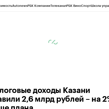
жимость
Autonews
РБК Компании
Телеканал
РБК Вино
Спорт
Школа упра
ипто
РБК Бизнес-среда
Дискуссионный клуб
Исследования
Кредитные 
рагентов
Политика
Экономика
Бизнес
Технологии и медиа
Финансы
Рын
логовые доходы Казани
авили 2,6 млрд рублей – на 
ше плана