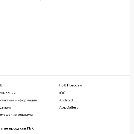
К
РБК Новости
компании
iOS
нтактная информация
Android
дакция
AppGallery
змещение рекламы
угие продукты РБК