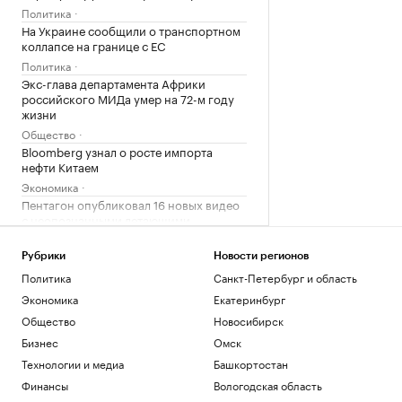
Политика
На Украине сообщили о транспортном
коллапсе на границе с ЕС
Политика
Экс-глава департамента Африки
российского МИДа умер на 72-м году
жизни
Общество
Bloomberg узнал о росте импорта
нефти Китаем
Экономика
Пентагон опубликовал 16 новых видео
с неопознанными летающими
объектами
Общество
Рубрики
Новости регионов
Трамп заявил, что победитель гонки ИИ
Политика
Санкт-Петербург и область
станет лидером
Экономика
Екатеринбург
Технологии и медиа
Общество
Новосибирск
Porsche SE призвал Volkswagen
сократить расходы
Бизнес
Омск
Общество
Технологии и медиа
Башкортостан
Когда ВС России отменяет наказание
Финансы
Вологодская область
для пьяных за рулем. Список