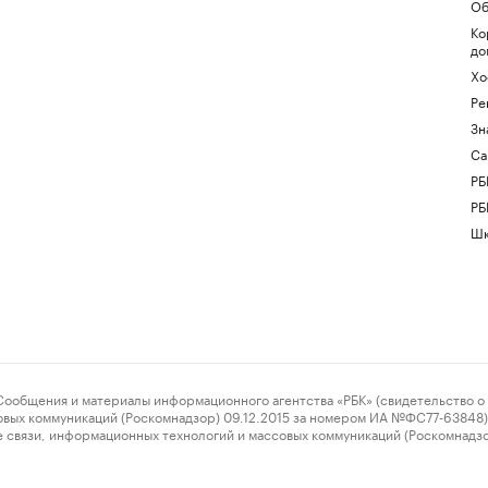
Об
Ко
до
Хо
Ре
Зн
Са
РБ
РБ
Шк
ения и материалы информационного агентства «РБК» (свидетельство о 
овых коммуникаций (Роскомнадзор) 09.12.2015 за номером ИА №ФС77-63848) 
 связи, информационных технологий и массовых коммуникаций (Роскомнадз