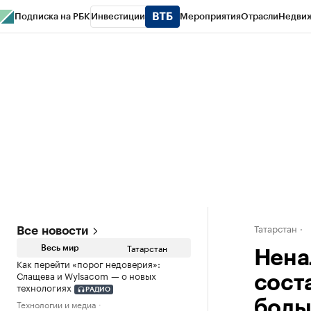
Подписка на РБК
Инвестиции
Мероприятия
Отрасли
Недви
РБК Life
Тренды
Визионеры
Национальные проекты
Город
Стиль
Кр
Спецпроекты СПб
Конференции СПб
Спецпроекты
Проверка конт
Татарстан
Все новости
Татарстан
Весь мир
Нена
Как перейти «порог недоверия»:
Слащева и Wylsacom — о новых
сост
технологиях
РАДИО
Технологии и медиа
боль