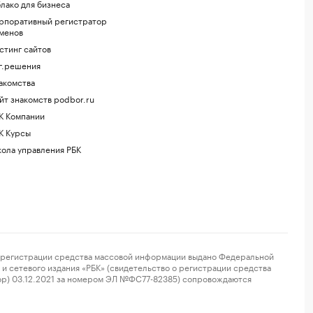
лако для бизнеса
рпоративный регистратор
менов
стинг сайтов
г.решения
акомства
йт знакомств podbor.ru
К Компании
К Курсы
ола управления РБК
регистрации средства массовой информации выдано Федеральной
и сетевого издания «РБК» (свидетельство о регистрации средства
ор) 03.12.2021 за номером ЭЛ №ФС77-82385) сопровождаются