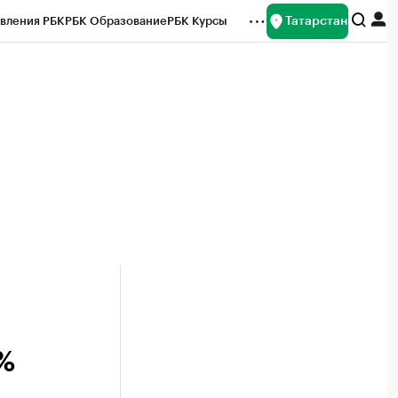
Татарстан
вления РБК
РБК Образование
РБК Курсы
рейтинги
Франшизы
Газета
ок наличной валюты
2%