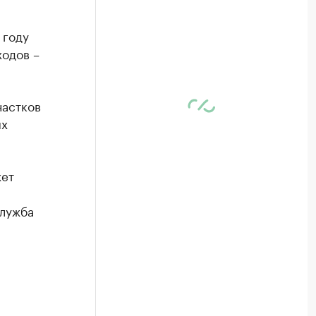
 году
ходов –
частков
ых
жет
служба