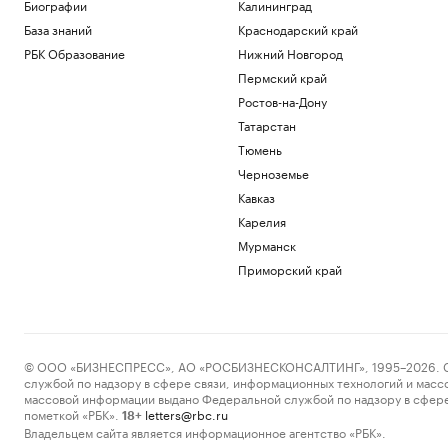
Биографии
Калининград
исключений
База знаний
Краснодарский край
Авто
Объем параллельного импорта в
РБК Образование
Нижний Новгород
Россию сократился на 23% за полгода
Пермский край
Экономика
Ростов-на-Дону
Суд Петербурга вынес приговор экс-
главе НИИ вакцин и сывороток Трухину
Татарстан
Общество
Тюмень
В каких регионах ослабили меры по
Черноземье
бензину. Карта и актуальная ситуация
Кавказ
Подписка на РБК
Карелия
В Ялте разминировали выброшенный
на берег морской катер
Мурманск
Политика
Приморский край
Загрузить еще
© ООО «БИЗНЕСПРЕСС», АО «РОСБИЗНЕСКОНСАЛТИНГ», 1995–2026. Сообщ
службой по надзору в сфере связи, информационных технологий и масс
массовой информации выдано Федеральной службой по надзору в сфере
пометкой «РБК».
letters@rbc.ru
18+
Владельцем сайта является информационное агентство «РБК».