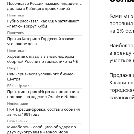
Посольство России назвало инцидент с
дроном в Лейпциге провокацией
Комитет 
Политика
Рубио рассказал, как США затягивают
пополнил 
«петлю» вокруг Кубы
на 2% бол
Политика
Против Катерины Гордеевой завели
уголовное дело
Наиболее 
Политика
в аренду 
Хорватия отказала в визах лидерам
участков 
сборной России по гимнастике на ЧЕ
Спорт
Семь признаков успешного бизнес-
Продажа 
центра
Казани на
РБК и Upside
городская
Прототип героя «Игры на понижение»
казанско
поставил на падение Oracle и Nebius
Инвестиции
ГКЧП: расшифровка, состав и события
августа 1991 года
База знаний
Минобороны сообщило об ударе по
двум сухогрузам в Черном море