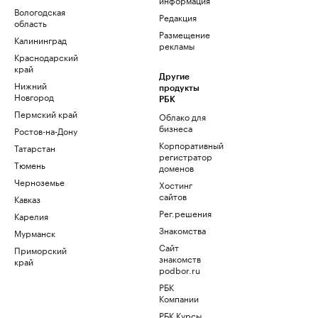
Вологодская
Редакция
область
Размещение
Калининград
рекламы
Краснодарский
край
Другие
Нижний
продукты
Новгород
РБК
Пермский край
Облако для
бизнеса
Ростов-на-Дону
Корпоративный
Татарстан
регистратор
Тюмень
доменов
Черноземье
Хостинг
сайтов
Кавказ
Рег.решения
Карелия
Знакомства
Мурманск
Сайт
Приморский
знакомств
край
podbor.ru
РБК
Компании
РБК Курсы