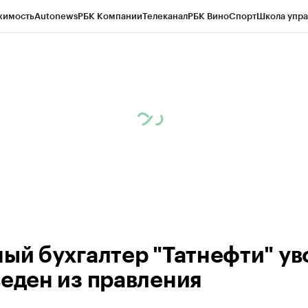
жимость
Autonews
РБК Компании
Телеканал
РБК Вино
Спорт
Школа упра
ипто
РБК Бизнес-среда
Дискуссионный клуб
Исследования
Кредитные 
рагентов
Политика
Экономика
Бизнес
Технологии и медиа
Финансы
Рын
ный бухгалтер "Татнефти" ув
веден из правления