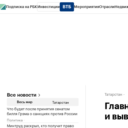
Подписка на РБК
Инвестиции
Мероприятия
Отрасли
Недви
РБК Life
Тренды
Визионеры
Национальные проекты
Город
Стиль
Кр
Спецпроекты СПб
Конференции СПб
Спецпроекты
Проверка конт
Татарстан
Все новости
Татарстан
Весь мир
Глав
Что будет после принятия сенатом
билля Грэма о санкциях против России
и вы
Политика
Минтруд раскрыл, кто получит право