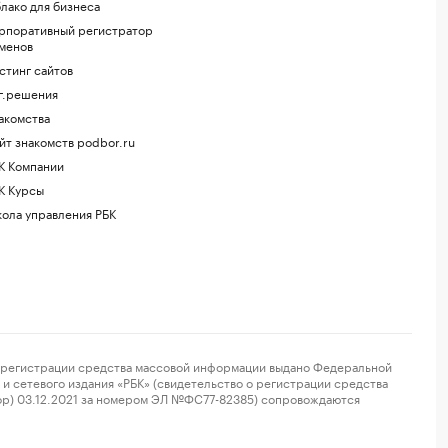
лако для бизнеса
рпоративный регистратор
менов
стинг сайтов
г.решения
акомства
йт знакомств podbor.ru
К Компании
К Курсы
ола управления РБК
регистрации средства массовой информации выдано Федеральной
и сетевого издания «РБК» (свидетельство о регистрации средства
ор) 03.12.2021 за номером ЭЛ №ФС77-82385) сопровождаются