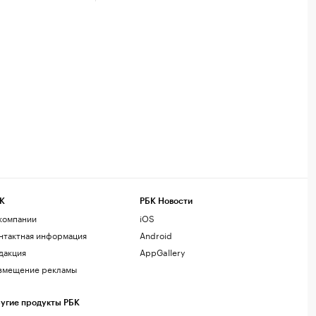
К
РБК Новости
компании
iOS
нтактная информация
Android
дакция
AppGallery
змещение рекламы
угие продукты РБК