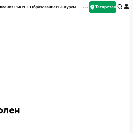
Татарстан
вления РБК
РБК Образование
РБК Курсы
рейтинги
Франшизы
Газета
ок наличной валюты
олен