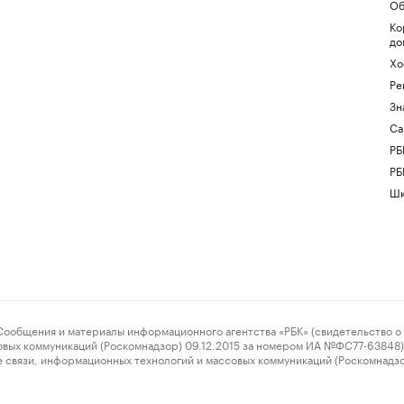
Об
Ко
до
Хо
Ре
Зн
Са
РБ
РБ
Шк
ения и материалы информационного агентства «РБК» (свидетельство о 
овых коммуникаций (Роскомнадзор) 09.12.2015 за номером ИА №ФС77-63848) 
 связи, информационных технологий и массовых коммуникаций (Роскомнадз