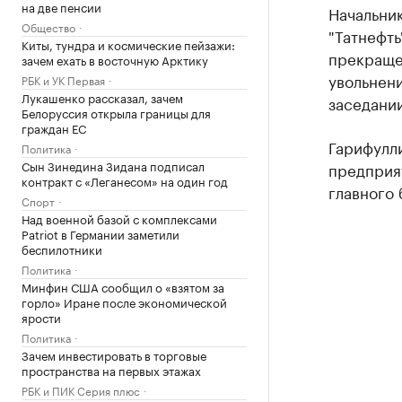
на две пенсии
Начальник
Общество
"Татнефть
Киты, тундра и космические пейзажи:
прекращен
зачем ехать в восточную Арктику
увольнен
РБК и УК Первая
Лукашенко рассказал, зачем
заседании
Белоруссия открыла границы для
граждан ЕС
Гарифулл
Политика
Сын Зинедина Зидана подписал
предприя
контракт с «Леганесом» на один год
главного 
Спорт
Над военной базой с комплексами
Patriot в Германии заметили
беспилотники
Политика
Минфин США сообщил о «взятом за
горло» Иране после экономической
ярости
Политика
Зачем инвестировать в торговые
пространства на первых этажах
РБК и ПИК Серия плюс