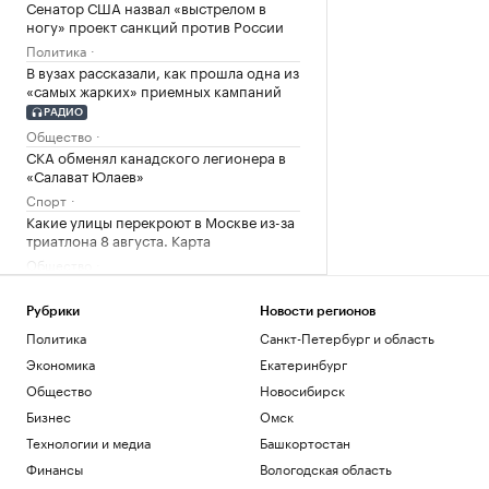
Сенатор США назвал «выстрелом в
ногу» проект санкций против России
Политика
В вузах рассказали, как прошла одна из
«самых жарких» приемных кампаний
РАДИО
Общество
СКА обменял канадского легионера в
«Салават Юлаев»
Спорт
Какие улицы перекроют в Москве из-за
триатлона 8 августа. Карта
Общество
Мельникова назвала мерзким отказ
Хорватии в выдаче виз россиянам
Рубрики
Новости регионов
Спорт
Политика
Санкт-Петербург и область
Сенат США одобрил «адские» санкции
Экономика
Екатеринбург
против России
Общество
Новосибирск
Политика
Водитель автобуса сбил ногой дрон со
Бизнес
Омск
взрывчаткой в аэропорту Лейпцига
Технологии и медиа
Башкортостан
Политика
Финансы
Вологодская область
В Аргентине массажист рассказал о