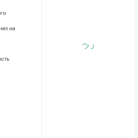
ого
нял на
ость