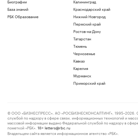
Биографии
Калининград
последних днях Диего Марадоны
База знаний
Краснодарский край
Спорт
Литовец на автомобиле протаранил
РБК Образование
Нижний Новгород
заграждения, пытаясь попасть в
Пермский край
Россию
Ростов-на-Дону
Общество
Перед пожаром на НПЗ Slovnaft в
Татарстан
Братиславе произошел взрыв
Тюмень
Общество
Черноземье
В каких странах дети при рождении
Кавказ
получают гражданство. Карта мира
Карелия
Общество
19-летняя россиянка впервые победила
Мурманск
соперницу из топ-20 на турнире WTA
Приморский край
Спорт
Загрузить еще
© ООО «БИЗНЕСПРЕСС», АО «РОСБИЗНЕСКОНСАЛТИНГ», 1995–2026. Сообщ
службой по надзору в сфере связи, информационных технологий и масс
массовой информации выдано Федеральной службой по надзору в сфере
пометкой «РБК».
letters@rbc.ru
18+
Владельцем сайта является информационное агентство «РБК».