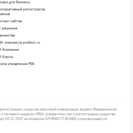
лако для бизнеса
рпоративный регистратор
менов
стинг сайтов
г.решения
акомства
йт знакомств podbor.ru
К Компании
К Курсы
ола управления РБК
регистрации средства массовой информации выдано Федеральной
и сетевого издания «РБК» (свидетельство о регистрации средства
ор) 03.12.2021 за номером ЭЛ №ФС77-82385) сопровождаются