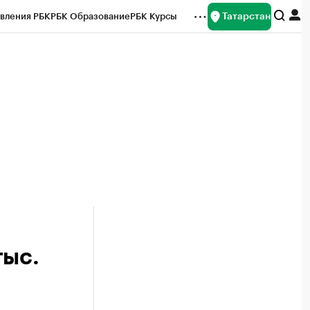
Татарстан
вления РБК
РБК Образование
РБК Курсы
рейтинги
Франшизы
Газета
ок наличной валюты
тыс.