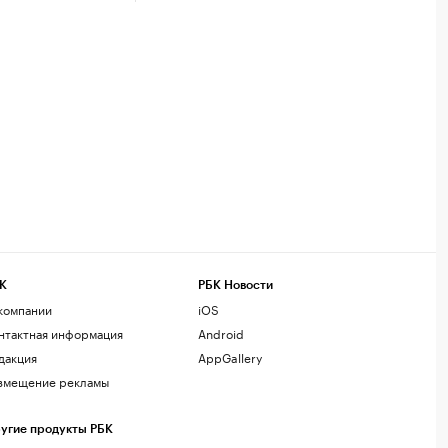
К
РБК Новости
компании
iOS
нтактная информация
Android
дакция
AppGallery
змещение рекламы
угие продукты РБК