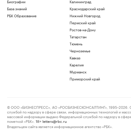
Биографии
Калининград
Власти заявили о «переломе
База знаний
Краснодарский край
положения» из-за обстрелов трассы
«Новороссия»
РБК Образование
Нижний Новгород
Политика
Пермский край
Губернатор Севастополя заявил об
Ростов-на-Дону
отражении атаки дронов
Татарстан
Политика
Тюмень
Больше прогулок, свежего воздуха и
отдыха: квартиры рядом с парками
Черноземье
РБК и ПИК Серия плюс
Кавказ
Ромашина назвала хорошим
Карелия
выступление синхронисток на
чемпионате Европы
Мурманск
Спорт
Приморский край
Загрузить еще
© ООО «БИЗНЕСПРЕСС», АО «РОСБИЗНЕСКОНСАЛТИНГ», 1995–2026. Сообщ
службой по надзору в сфере связи, информационных технологий и масс
массовой информации выдано Федеральной службой по надзору в сфере
пометкой «РБК».
letters@rbc.ru
18+
Владельцем сайта является информационное агентство «РБК».