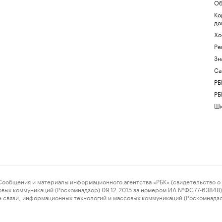
Об
Ко
до
Хо
Ре
Зн
Са
РБ
РБ
Шк
ения и материалы информационного агентства «РБК» (свидетельство о 
овых коммуникаций (Роскомнадзор) 09.12.2015 за номером ИА №ФС77-63848) 
 связи, информационных технологий и массовых коммуникаций (Роскомнадз