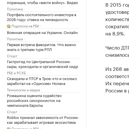
пораньше, чтобы «вести войну». Видео
В 2015 го
Политика
удостовер
Портфель состоятельного инвестора в
количеств
2026 году: ставка на ликвидность
сократило
Подписка на РБК
Военная операция на Украине. Онлайн
на 8,9%.
Политика
Первая встреча фаворитов. Что важно
Число ДТП
знать о третьем туре РПЛ
снизилось
Спорт
Гастрогид по Центральной России:
сыры, крокодилы и органический сидр
Из 268 ав
РБК и РСХБ
соответст
Скандалы и ПТСР в Трое: кто и сколько
Их переч
заработал на «Одиссее» Нолана
России в 
Технологии и медиа
Ромашина оценила судейство
российских синхронисток на
чемпионате Европы
Спорт
Roblox признал зависимость от России:
как зарабатывает игровая экосистема
Подписка на РБК