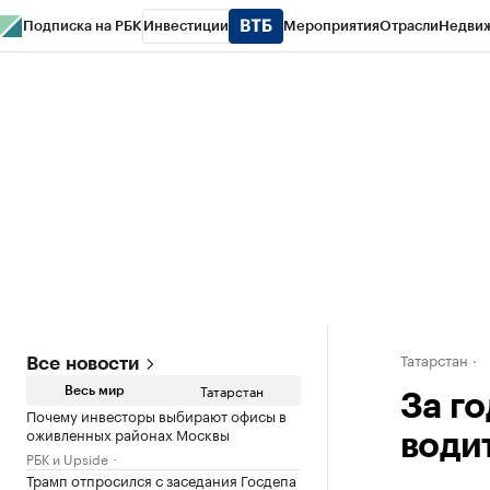
Подписка на РБК
Инвестиции
Мероприятия
Отрасли
Недви
РБК Life
Тренды
Визионеры
Национальные проекты
Город
Стиль
Кр
Спецпроекты СПб
Конференции СПб
Спецпроекты
Проверка конт
Татарстан
Все новости
Татарстан
Весь мир
За го
Почему инвесторы выбирают офисы в
оживленных районах Москвы
води
РБК и Upside
Трамп отпросился с заседания Госдепа