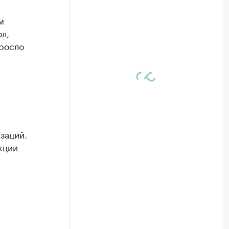
м
л,
ыросло
заций.
кции