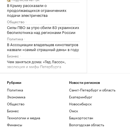
В Крыму рассказали о
продолжающихся ограничениях
подачи электричества
Общество
Силы ПВО за утро сбили 83 украинских
беспилотника над регионами России
Политика
В Ассоциации владельцев кинотеатров
назвали «самый страшный день» в году
Бизнес
Чем заняться дома: «Тед Лассо»,
эволюция и мифы Петербурга
Стиль
Банки из топ-10 повысили ставки по
вкладам после заседания ЦБ
Рубрики
Новости регионов
Политика
Санкт-Петербург и область
Инвестиции
США выделят $1 млрд на поддержку
Экономика
Екатеринбург
нового президента Колумбии
Общество
Новосибирск
Политика
Бизнес
Омск
Колумбия присоединится к
созданному США альянсу «Щит
Технологии и медиа
Башкортостан
Америк»
Финансы
Вологодская область
Политика