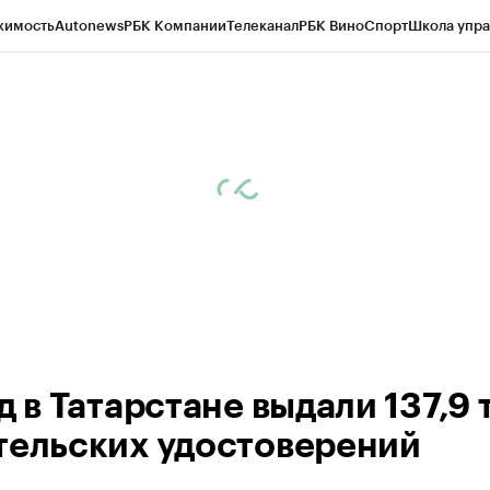
жимость
Autonews
РБК Компании
Телеканал
РБК Вино
Спорт
Школа упра
ипто
РБК Бизнес-среда
Дискуссионный клуб
Исследования
Кредитные 
рагентов
Политика
Экономика
Бизнес
Технологии и медиа
Финансы
Рын
д в Татарстане выдали 137,9 
тельских удостоверений