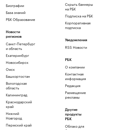
Скрыть баннеры
Биографии
на РБК
База знаний
Подписка на РБК
РБК Образование
Корпоративная
подписка
Новости
регионов
Уведомления
Санкт-Петербург
RSS Новости
и область
Екатеринбург
РБК
Новосибирск
О компании
Омск
Контактная
Башкортостан
информация
Вологодская
Редакция
область
Размещение
Калининград
рекламы
Краснодарский
край
Другие
Нижний
продукты
Новгород
РБК
Пермский край
Облако для