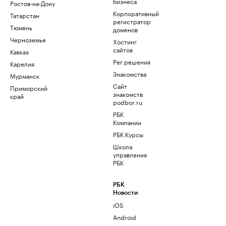
бизнеса
Ростов-на-Дону
Корпоративный
Татарстан
регистратор
Тюмень
доменов
Черноземье
Хостинг
сайтов
Кавказ
Рег.решения
Карелия
Знакомства
Мурманск
Сайт
Приморский
знакомств
край
podbor.ru
РБК
Компании
РБК Курсы
Школа
управления
РБК
РБК
Новости
iOS
Android