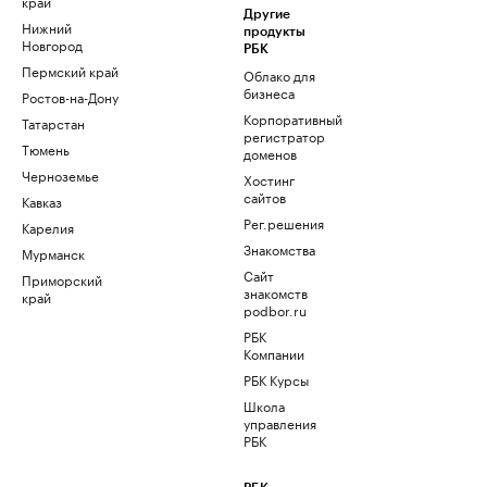
край
Другие
Нижний
продукты
Новгород
РБК
Пермский край
Облако для
бизнеса
Ростов-на-Дону
Корпоративный
Татарстан
регистратор
Тюмень
доменов
Черноземье
Хостинг
сайтов
Кавказ
Рег.решения
Карелия
Знакомства
Мурманск
Сайт
Приморский
знакомств
край
podbor.ru
РБК
Компании
РБК Курсы
Школа
управления
РБК