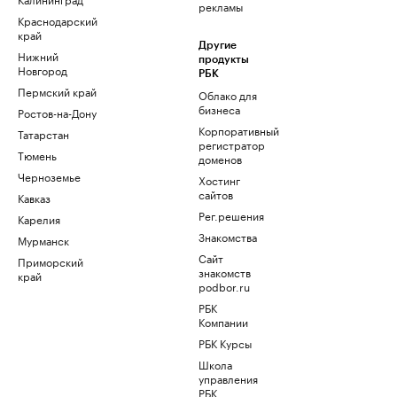
рекламы
Краснодарский
край
Другие
Нижний
продукты
Новгород
РБК
Пермский край
Облако для
бизнеса
Ростов-на-Дону
Корпоративный
Татарстан
регистратор
Тюмень
доменов
Черноземье
Хостинг
сайтов
Кавказ
Рег.решения
Карелия
Знакомства
Мурманск
Сайт
Приморский
знакомств
край
podbor.ru
РБК
Компании
РБК Курсы
Школа
управления
РБК