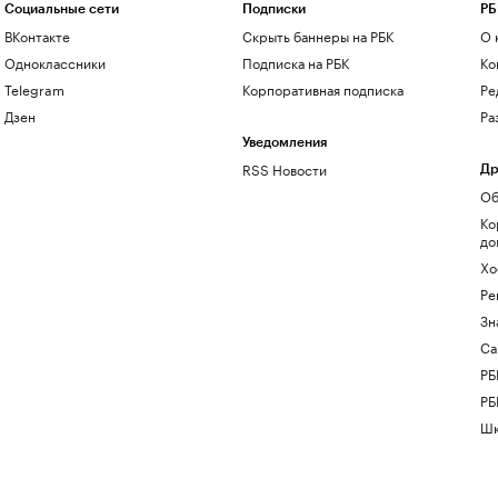
Социальные сети
Подписки
РБ
ВКонтакте
Скрыть баннеры на РБК
О 
Одноклассники
Подписка на РБК
Ко
Telegram
Корпоративная подписка
Ре
Дзен
Ра
Уведомления
RSS Новости
Др
Об
Ко
до
Хо
Ре
Зн
Са
РБ
РБ
Шк