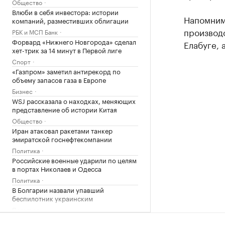
Общество
Влюби в себя инвестора: истории
Напомним,
компаний, разместивших облигации
производ
РБК и МСП Банк
Форвард «Нижнего Новгорода» сделал
Елабуге, 
хет-трик за 14 минут в Первой лиге
Спорт
«Газпром» заметил антирекорд по
объему запасов газа в Европе
Бизнес
WSJ рассказала о находках, меняющих
представление об истории Китая
Общество
Иран атаковал ракетами танкер
эмиратской госнефтекомпании
Политика
Российские военные ударили по целям
в портах Николаев и Одесса
Политика
В Болгарии назвали упавший
беспилотник украинским
Политика
Что нового построят на Ходынском