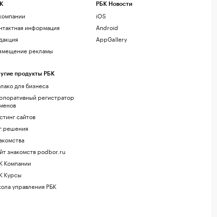
К
РБК Новости
компании
iOS
нтактная информация
Android
дакция
AppGallery
змещение рекламы
угие продукты РБК
лако для бизнеса
рпоративный регистратор
менов
стинг сайтов
г.решения
акомства
йт знакомств podbor.ru
К Компании
К Курсы
ола управления РБК