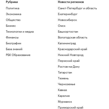
поле
Рубрики
Новости регионов
РБК и Stone
Политика
Санкт-Петербург и область
Гастрогиды по России: от аутентичных
Экономика
Екатеринбург
ферм и ресторанов до отелей
Общество
Новосибирск
РБК и РСХБ
Бизнес
Омск
«Балтика» обыграла «Крылья Советов»
в матче РПЛ
Технологии и медиа
Башкортостан
Спорт
Финансы
Вологодская область
Евросоюз нарастил импорт
Биографии
Калининград
российского СПГ
База знаний
Краснодарский край
Экономика
Вучич пообещал сделать все для
РБК Образование
Нижний Новгород
помощи Украине на «европейском
Пермский край
пути»
Ростов-на-Дону
Политика
Татарстан
Загрузить еще
Тюмень
Черноземье
Кавказ
Карелия
Мурманск
Приморский край