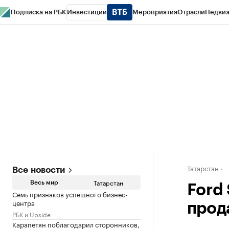
Подписка на РБК
Инвестиции
Мероприятия
Отрасли
Недви
РБК Life
Тренды
Визионеры
Национальные проекты
Город
Стиль
Кр
Спецпроекты СПб
Конференции СПб
Спецпроекты
Проверка конт
Татарстан
Все новости
Татарстан
Весь мир
Ford 
Семь признаков успешного бизнес-
центра
прод
РБК и Upside
Карапетян поблагодарил сторонников,