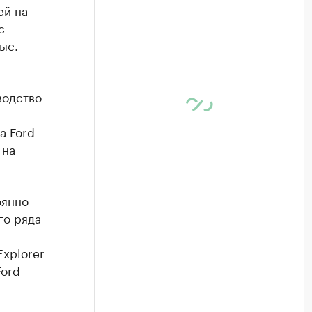
ей на
с
ыс.
водство
а Ford
 на
оянно
го ряда
и
Explorer
Ford