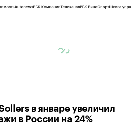
жимость
Autonews
РБК Компании
Телеканал
РБК Вино
Спорт
Школа упра
ипто
РБК Бизнес-среда
Дискуссионный клуб
Исследования
Кредитные 
рагентов
Политика
Экономика
Бизнес
Технологии и медиа
Финансы
Рын
Sollers в январе увеличил
ажи в России на 24%