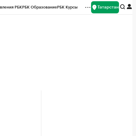
Татарстан
вления РБК
РБК Образование
РБК Курсы
рейтинги
Франшизы
Газета
ок наличной валюты