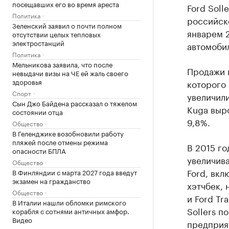
посещавших его во время ареста
Ford Soll
Политика
российско
Зеленский заявил о почти полном
январем 2
отсутствии целых тепловых
электростанций
автомоби
Политика
Мельникова заявила, что после
Продажи 
невыдачи визы на ЧЕ ей жаль своего
здоровья
которого 
Спорт
увеличил
Сын Джо Байдена рассказал о тяжелом
Kuga вырос
состоянии отца
9,8%.
Общество
В Геленджике возобновили работу
пляжей после отмены режима
В 2015 г
опасности БПЛА
увеличива
Общество
Ford, вкл
В Финляндии с марта 2027 года введут
экзамен на гражданство
хэтчбек, 
Общество
и Ford Tr
В Италии нашли обломки римского
Sollers п
корабля с сотнями античных амфор.
Видео
предприя