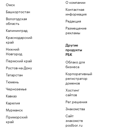
О компании
Омск
Контактная
Башкортостан
информация
Вологодская
Редакция
область
Размещение
Калининград
рекламы
Краснодарский
край
Другие
Нижний
продукты
Новгород
РБК
Пермский край
Облако для
бизнеса
Ростов-на-Дону
Корпоративный
Татарстан
регистратор
Тюмень
доменов
Черноземье
Хостинг
сайтов
Кавказ
Рег.решения
Карелия
Знакомства
Мурманск
Сайт
Приморский
знакомств
край
podbor.ru