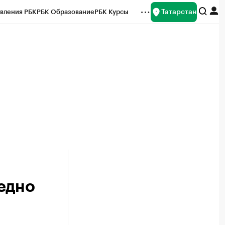
Татарстан
вления РБК
РБК Образование
РБК Курсы
рейтинги
Франшизы
Газета
ок наличной валюты
едно