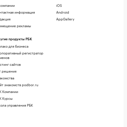
компании
iOS
нтактная информация
Android
дакция
AppGallery
змещение рекламы
угие продукты РБК
лако для бизнеса
рпоративный регистратор
менов
стинг сайтов
г.решения
акомства
йт знакомств podbor.ru
К Компании
К Курсы
ола управления РБК