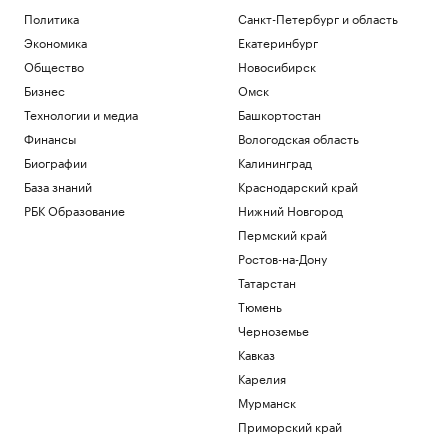
Как Ходынка стала новым центром
Политика
Санкт-Петербург и область
притяжения
Экономика
Екатеринбург
РБК и Stone
Reuters узнал о просьбе США
Общество
Новосибирск
освободить осужденного в России
Бизнес
Омск
морпеха
Технологии и медиа
Башкортостан
Политика
Финансы
Вологодская область
Премьера «Одиссеи» увеличила спрос
на поэму Гомера в России
Биографии
Калининград
Общество
База знаний
Краснодарский край
Назван топ-30 самых востребованных
РБК Образование
Нижний Новгород
бизнес-книг июля
РАДИО
Пермский край
Бизнес
Ростов-на-Дону
Великая усталость. Почему столько
людей сегодня чувствуют себя на грани
Татарстан
Подписка на РБК
Тюмень
Черноземье
Загрузить еще
Кавказ
Карелия
Мурманск
Приморский край