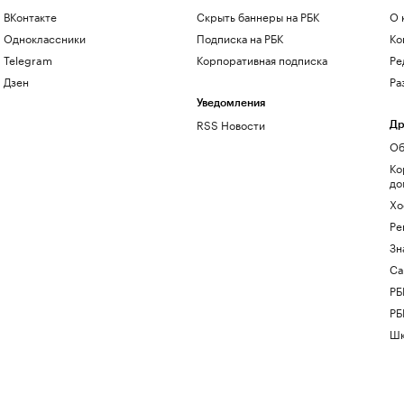
ВКонтакте
Скрыть баннеры на РБК
О 
Одноклассники
Подписка на РБК
Ко
Telegram
Корпоративная подписка
Ре
Дзен
Ра
Уведомления
RSS Новости
Др
Об
Ко
до
Хо
Ре
Зн
Са
РБ
РБ
Шк