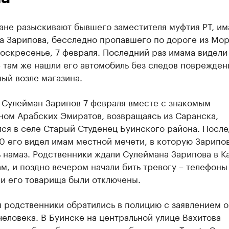
ане разыскивают бывшего заместителя муфтия РТ, и
а Зарипова, бесследно пропавшего по дороге из Мор
воскресенье, 7 февраля. Последний раз имама видели
 там же нашли его автомобиль без следов поврежден
ый возле магазина.
 Сулейман Зарипов 7 февраля вместе с знакомым
ном Арабских Эмиратов, возвращаясь из Саранска,
лся в селе Старый Студенец Буинского района. Посл
30 его видел имам местной мечети, в которую Зарипо
 намаз. Родственники ждали Сулеймана Зарипова в Ка
ам, и поздно вечером начали бить тревогу – телефоны
и его товарища были отключены.
 родственники обратились в полицию с заявлением о
еловека. В Буинске на центральной улице Вахитова