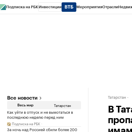
Подписка на РБК
Инвестиции
Мероприятия
Отрасли
Недви
РБК Life
Тренды
Визионеры
Национальные проекты
Город
Стиль
Кр
Спецпроекты СПб
Конференции СПб
Спецпроекты
Проверка конт
Татарстан
Все новости
Татарстан
Весь мир
В Та
Как уйти в отпуск и не вымотаться в
последнюю неделю перед ним
проп
Подписка на РБК
За ночь над Россией сбили более 200
имам