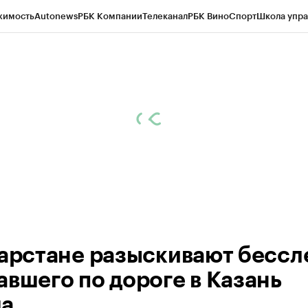
жимость
Autonews
РБК Компании
Телеканал
РБК Вино
Спорт
Школа упра
ипто
РБК Бизнес-среда
Дискуссионный клуб
Исследования
Кредитные 
рагентов
Политика
Экономика
Бизнес
Технологии и медиа
Финансы
Рын
тарстане разыскивают бессл
авшего по дороге в Казань
а