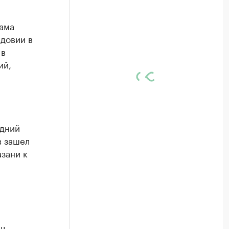
мама
довии в
 в
ий,
едний
в зашел
зани к