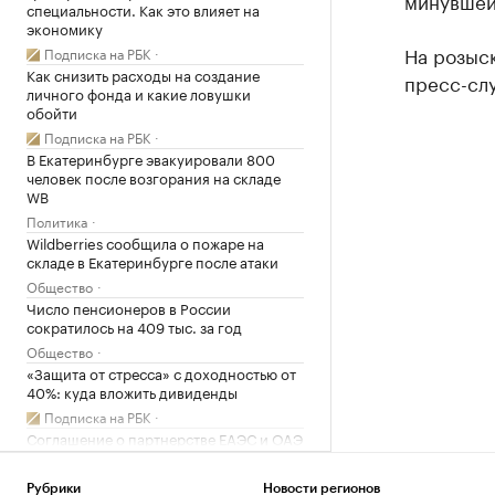
минувшей 
специальности. Как это влияет на
экономику
На розыс
Подписка на РБК
Как снизить расходы на создание
пресс-сл
личного фонда и какие ловушки
обойти
Подписка на РБК
В Екатеринбурге эвакуировали 800
человек после возгорания на складе
WB
Политика
Wildberries сообщила о пожаре на
складе в Екатеринбурге после атаки
Общество
Число пенсионеров в России
сократилось на 409 тыс. за год
Общество
«Защита от стресса» с доходностью от
40%: куда вложить дивиденды
Подписка на РБК
Соглашение о партнерстве ЕАЭС и ОАЭ
вступит в силу 6 октября
Политика
Рубрики
Новости регионов