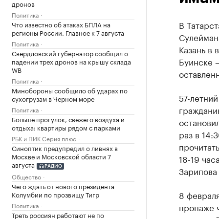
дронов
Политика
В Татарст
Что известно об атаках БПЛА на
регионы России. Главное к 7 августа
Сулейман
Политика
Казань в 
Свердловский губернатор сообщил о
Буинске –
падении трех дронов на крышу склада
WB
оставленн
Политика
Минобороны сообщило об ударах по
57-летний
сухогрузам в Черном море
граждани
Политика
Больше прогулок, свежего воздуха и
останови
отдыха: квартиры рядом с парками
раз в 14:
РБК и ПИК Серия плюс
прочитать
Синоптик предупредил о ливнях в
Москве и Московской области 7
18-19 час
августа
РАДИО
Зарипова 
Общество
Чего ждать от нового президента
8 февраля
Колумбии по прозвищу Тигр
Политика
пропаже ч
Треть россиян работают не по