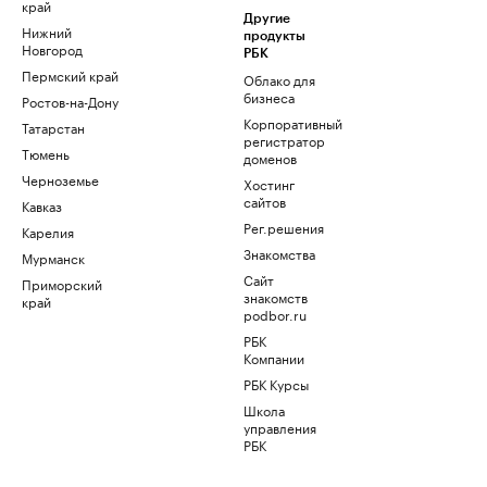
край
Другие
Нижний
продукты
Новгород
РБК
Пермский край
Облако для
бизнеса
Ростов-на-Дону
Корпоративный
Татарстан
регистратор
Тюмень
доменов
Черноземье
Хостинг
сайтов
Кавказ
Рег.решения
Карелия
Знакомства
Мурманск
Сайт
Приморский
знакомств
край
podbor.ru
РБК
Компании
РБК Курсы
Школа
управления
РБК