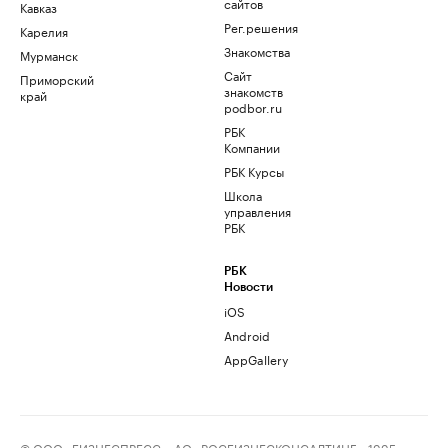
сайтов
Кавказ
Рег.решения
Карелия
Знакомства
Мурманск
Сайт
Приморский
знакомств
край
podbor.ru
РБК
Компании
РБК Курсы
Школа
управления
РБК
РБК
Новости
iOS
Android
AppGallery
© ООО «БИЗНЕСПРЕСС», АО «РОСБИЗНЕСКОНСАЛТИНГ», 1995–