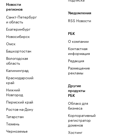
Новости
регионов
Уведомления
Санкт-Петербург
RSS Новости
и область
Екатеринбург
РБК
Новосибирск
О компании
Омск
Контактная
Башкортостан
информация
Вологодская
Редакция
область
Размещение
Калининград
рекламы
Краснодарский
край
Другие
Нижний
продукты
Новгород
РБК
Пермский край
Облако для
бизнеса
Ростов-на-Дону
Корпоративный
Татарстан
регистратор
Тюмень
доменов
Черноземье
Хостинг