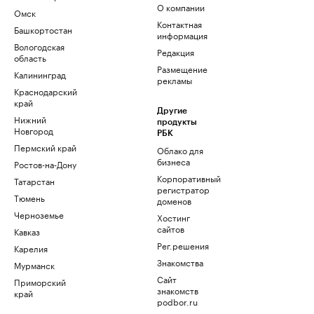
О компании
Омск
Контактная
Башкортостан
информация
Вологодская
Редакция
область
Размещение
Калининград
рекламы
Краснодарский
край
Другие
Нижний
продукты
Новгород
РБК
Пермский край
Облако для
бизнеса
Ростов-на-Дону
Корпоративный
Татарстан
регистратор
Тюмень
доменов
Черноземье
Хостинг
сайтов
Кавказ
Рег.решения
Карелия
Знакомства
Мурманск
Сайт
Приморский
знакомств
край
podbor.ru