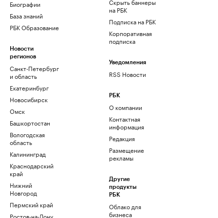
Скрыть баннеры
Биографии
на РБК
База знаний
Подписка на РБК
РБК Образование
Корпоративная
подписка
Новости
регионов
Уведомления
Санкт-Петербург
RSS Новости
и область
Екатеринбург
РБК
Новосибирск
О компании
Омск
Контактная
Башкортостан
информация
Вологодская
Редакция
область
Размещение
Калининград
рекламы
Краснодарский
край
Другие
Нижний
продукты
Новгород
РБК
Пермский край
Облако для
бизнеса
Ростов-на-Дону