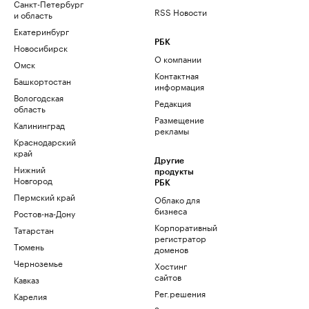
Санкт-Петербург
RSS Новости
и область
Екатеринбург
РБК
Новосибирск
О компании
Омск
Контактная
Башкортостан
информация
Вологодская
Редакция
область
Размещение
Калининград
рекламы
Краснодарский
край
Другие
Нижний
продукты
Новгород
РБК
Пермский край
Облако для
бизнеса
Ростов-на-Дону
Корпоративный
Татарстан
регистратор
Тюмень
доменов
Черноземье
Хостинг
сайтов
Кавказ
Рег.решения
Карелия