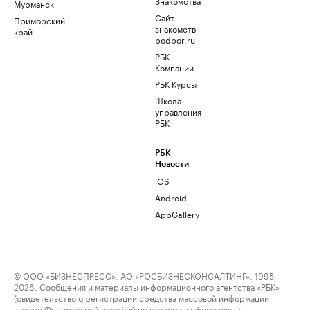
Знакомства
Мурманск
Сайт
Приморский
знакомств
край
podbor.ru
РБК
Компании
РБК Курсы
Школа
управления
РБК
РБК
Новости
iOS
Android
AppGallery
© ООО «БИЗНЕСПРЕСС», АО «РОСБИЗНЕСКОНСАЛТИНГ», 1995–
2026. Сообщения и материалы информационного агентства «РБК»
(свидетельство о регистрации средства массовой информации
выдано Федеральной службой по надзору в сфере связи,