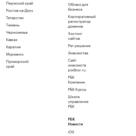
Пермский край
Облако для
бизнеса
Ростов-на-Дону
Корпоративный
Татарстан
регистратор
Тюмень
доменов
Черноземье
Хостинг
сайтов
Кавказ
Рег.решения
Карелия
Знакомства
Мурманск
Сайт
Приморский
знакомств
край
podbor.ru
РБК
Компании
РБК Курсы
Школа
управления
РБК
РБК
Новости
iOS