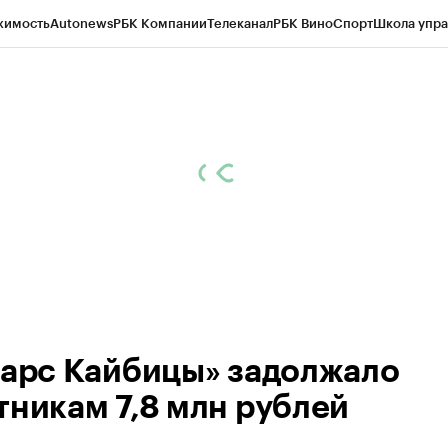
жимость
Autonews
РБК Компании
Телеканал
РБК Вино
Спорт
Школа упра
ипто
РБК Бизнес-среда
Дискуссионный клуб
Исследования
Кредитные 
рагентов
Политика
Экономика
Бизнес
Технологии и медиа
Финансы
Рын
Барс Кайбицы» задолжало
тникам 7,8 млн рублей