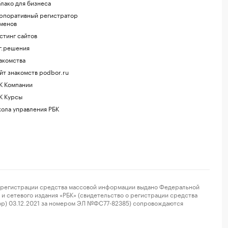
лако для бизнеса
рпоративный регистратор
менов
стинг сайтов
г.решения
акомства
йт знакомств podbor.ru
К Компании
К Курсы
ола управления РБК
регистрации средства массовой информации выдано Федеральной
и сетевого издания «РБК» (свидетельство о регистрации средства
ор) 03.12.2021 за номером ЭЛ №ФС77-82385) сопровождаются