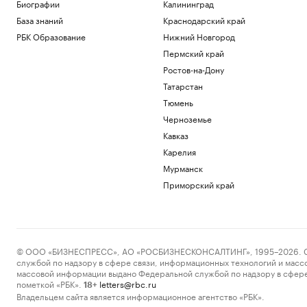
Биографии
Калининград
Политика
База знаний
Краснодарский край
Зачем смартфону телеобъектив, 200
Мп и большой сенсор
РБК Образование
Нижний Новгород
РБК и Huawei
Пермский край
Новая Зеландия анонсировала 36-й
Ростов-на-Дону
пакет санкций против России
Татарстан
Политика
Bloomberg узнал, что Украина
Тюмень
пообещала США больше не атаковать
Черноземье
КТК
Кавказ
Политика
Карелия
Axios узнал, что OpenAI замедлила
разработку ИИ-модели Astra
Мурманск
Технологии и медиа
Приморский край
Загрузить еще
© ООО «БИЗНЕСПРЕСС», АО «РОСБИЗНЕСКОНСАЛТИНГ», 1995–2026. Сообщ
службой по надзору в сфере связи, информационных технологий и масс
массовой информации выдано Федеральной службой по надзору в сфере
пометкой «РБК».
letters@rbc.ru
18+
Владельцем сайта является информационное агентство «РБК».