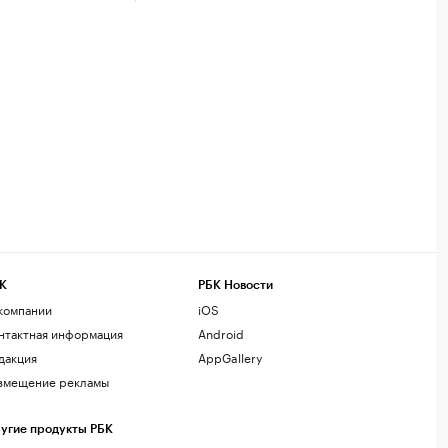
К
РБК Новости
компании
iOS
нтактная информация
Android
дакция
AppGallery
змещение рекламы
угие продукты РБК