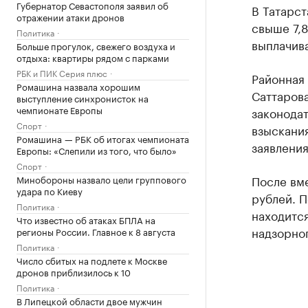
Губернатор Севастополя заявил об
В Татарс
отражении атаки дронов
свыше 7,8
Политика
выплачива
Больше прогулок, свежего воздуха и
отдыха: квартиры рядом с парками
РБК и ПИК Серия плюс
Районная 
Ромашина назвала хорошим
Саттарова
выступление синхронисток на
чемпионате Европы
законодат
Спорт
взыскания
Ромашина — РБК об итогах чемпионата
заявления
Европы: «Слепили из того, что было»
Спорт
После вм
Минобороны назвало цели группового
удара по Киеву
рублей. П
Политика
находитс
Что известно об атаках БПЛА на
надзорно
регионы России. Главное к 8 августа
Политика
Число сбитых на подлете к Москве
дронов приблизилось к 10
Политика
В Липецкой области двое мужчин