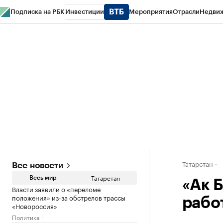
Подписка на РБК
Инвестиции
Мероприятия
Отрасли
Недви
РБК Life
Тренды
Визионеры
Национальные проекты
Город
Стиль
Кр
Спецпроекты СПб
Конференции СПб
Спецпроекты
Проверка конт
Татарстан
Все новости
Татарстан
Весь мир
«Ак 
Власти заявили о «переломе
положения» из-за обстрелов трассы
рабо
«Новороссия»
Политика