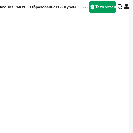
Татарстан
вления РБК
РБК Образование
РБК Курсы
рейтинги
Франшизы
Газета
ок наличной валюты