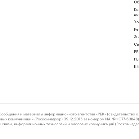
Об
Ко
до
Хо
Ре
Зн
Са
РБ
РБ
Шк
ения и материалы информационного агентства «РБК» (свидетельство о 
овых коммуникаций (Роскомнадзор) 09.12.2015 за номером ИА №ФС77-63848) 
 связи, информационных технологий и массовых коммуникаций (Роскомнадз