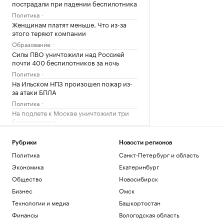
пострадали при падении беспилотника
Политика
Женщинам платят меньше. Что из-за
этого теряют компании
Образование
Силы ПВО уничтожили над Россией
почти 400 беспилотников за ночь
Политика
На Ильском НПЗ произошел пожар из-
за атаки БПЛА
Политика
На подлете к Москве уничтожили три
беспилотника
Политика
Как Ходынка стала новым центром
Рубрики
Новости регионов
притяжения
Политика
Санкт-Петербург и область
РБК и Stone
Экономика
Екатеринбург
Над Ростовской областью перехватили
Общество
Новосибирск
более 30 беспилотников
Бизнес
Омск
Политика
Украинские дроны атаковали
Технологии и медиа
Башкортостан
промпредприятие в Самарской
Финансы
Вологодская область
области