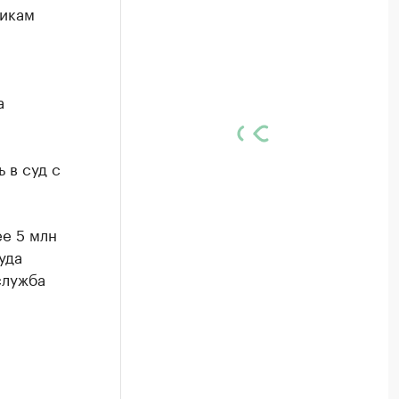
никам
а
 в суд с
е 5 млн
уда
служба