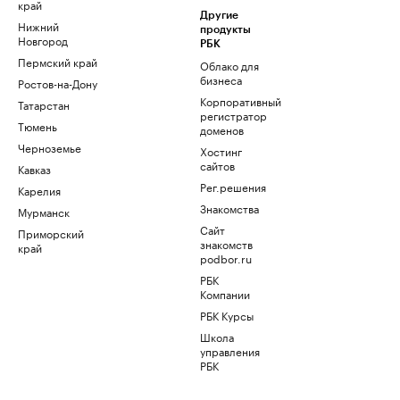
край
Другие
Нижний
продукты
Новгород
РБК
Пермский край
Облако для
бизнеса
Ростов-на-Дону
Корпоративный
Татарстан
регистратор
Тюмень
доменов
Черноземье
Хостинг
сайтов
Кавказ
Рег.решения
Карелия
Знакомства
Мурманск
Сайт
Приморский
знакомств
край
podbor.ru
РБК
Компании
РБК Курсы
Школа
управления
РБК