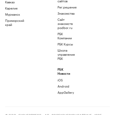
сайтов
Кавказ
Рег.решения
Карелия
Знакомства
Мурманск
Сайт
Приморский
знакомств
край
podbor.ru
РБК
Компании
РБК Курсы
Школа
управления
РБК
РБК
Новости
iOS
Android
AppGallery
© ООО «БИЗНЕСПРЕСС», АО «РОСБИЗНЕСКОНСАЛТИНГ», 1995–