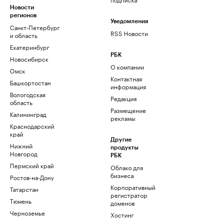
Новости
регионов
Уведомления
Санкт-Петербург
RSS Новости
и область
Екатеринбург
РБК
Новосибирск
О компании
Омск
Контактная
Башкортостан
информация
Вологодская
Редакция
область
Размещение
Калининград
рекламы
Краснодарский
край
Другие
Нижний
продукты
Новгород
РБК
Пермский край
Облако для
бизнеса
Ростов-на-Дону
Корпоративный
Татарстан
регистратор
Тюмень
доменов
Черноземье
Хостинг