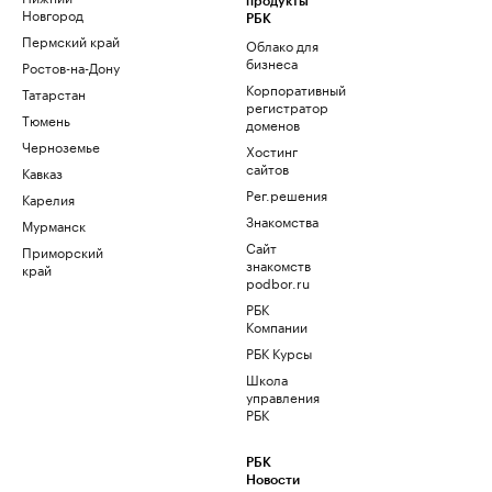
продукты
Новгород
РБК
Пермский край
Облако для
бизнеса
Ростов-на-Дону
Корпоративный
Татарстан
регистратор
Тюмень
доменов
Черноземье
Хостинг
сайтов
Кавказ
Рег.решения
Карелия
Знакомства
Мурманск
Сайт
Приморский
знакомств
край
podbor.ru
РБК
Компании
РБК Курсы
Школа
управления
РБК
РБК
Новости